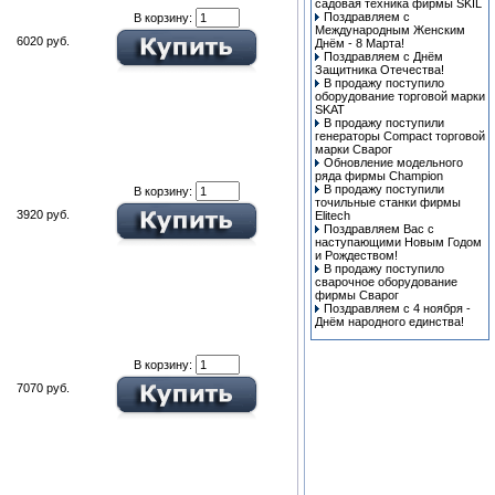
cадовая техника фирмы SKIL
Поздравляем с
В корзину:
Международным Женским
6020 руб.
Днём - 8 Марта!
Поздравляем с Днём
Защитника Отечества!
В продажу поступило
оборудование торговой марки
SKAT
В продажу поступили
генераторы Compact торговой
марки Сварог
Обновление модельного
ряда фирмы Champion
В продажу поступили
В корзину:
точильные станки фирмы
3920 руб.
Elitech
Поздравляем Вас с
наступающими Новым Годом
и Рождеством!
В продажу поступило
сварочное оборудование
фирмы Сварог
Поздравляем с 4 ноября -
Днём народного единства!
В корзину:
7070 руб.