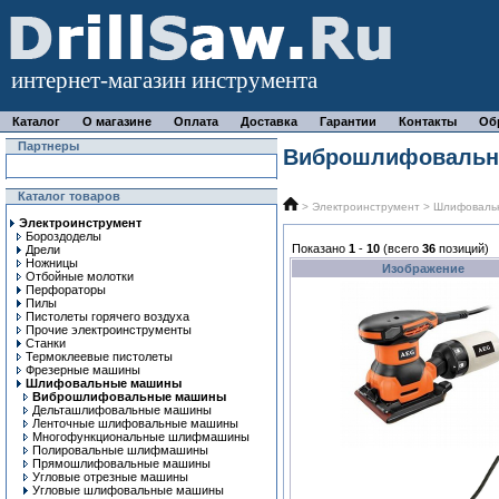
интернет-магазин инструмента
Каталог
О магазине
Оплата
Доставка
Гарантии
Контакты
Об
Партнеры
Виброшлифоваль
Каталог товаров
>
Электроинструмент
>
Шлифоваль
Электроинструмент
Бороздоделы
Показано
1
-
10
(всего
36
позиций)
Дрели
Ножницы
Изображение
Отбойные молотки
Перфораторы
Пилы
Пистолеты горячего воздуха
Прочие электроинструменты
Станки
Термоклеевые пистолеты
Фрезерные машины
Шлифовальные машины
Виброшлифовальные машины
Дельташлифовальные машины
Ленточные шлифовальные машины
Многофункциональные шлифмашины
Полировальные шлифмашины
Прямошлифовальные машины
Угловые отрезные машины
Угловые шлифовальные машины