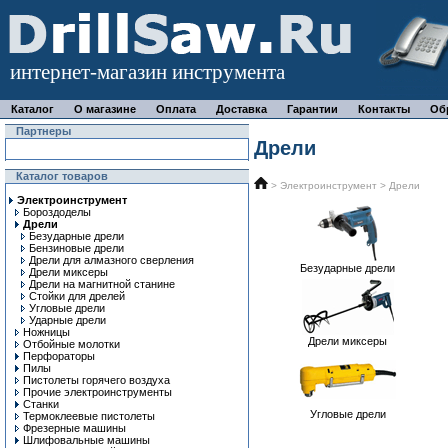
интернет-магазин инструмента
Каталог
О магазине
Оплата
Доставка
Гарантии
Контакты
Об
Партнеры
Дрели
Каталог товаров
>
Электроинструмент
> Дрели
Электроинструмент
Бороздоделы
Дрели
Безударные дрели
Бензиновые дрели
Дрели для алмазного сверления
Безударные дрели
Дрели миксеры
Дрели на магнитной станине
Стойки для дрелей
Угловые дрели
Ударные дрели
Ножницы
Дрели миксеры
Отбойные молотки
Перфораторы
Пилы
Пистолеты горячего воздуха
Прочие электроинструменты
Станки
Угловые дрели
Термоклеевые пистолеты
Фрезерные машины
Шлифовальные машины