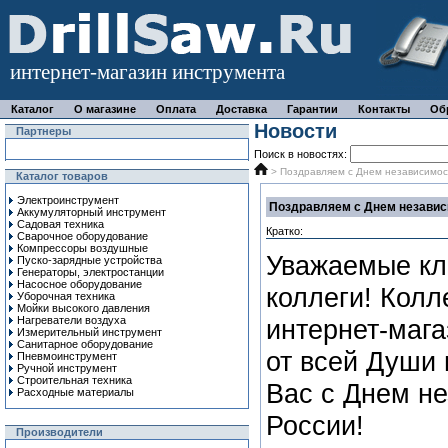
интернет-магазин инструмента
Каталог
О магазине
Оплата
Доставка
Гарантии
Контакты
Об
Новости
Партнеры
Поиск в новостях:
> Поздравляем с Днем независимос
Каталог товаров
Электроинструмент
Поздравляем с Днем независ
Аккумуляторный инструмент
Садовая техника
Кратко:
Сварочное оборудование
Компрессоры воздушные
Уважаемые кл
Пуско-зарядные устройства
Генераторы, электростанции
Насосное оборудование
коллеги! Колл
Уборочная техника
Мойки высокого давления
Нагреватели воздуха
интернет-мага
Измерительный инструмент
Санитарное оборудование
от всей Души 
Пневмоинструмент
Ручной инcтрумент
Строительная техника
Вас с Днем н
Расходные материалы
России!
Производители