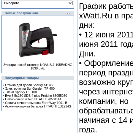
График работ
Новые поступления
xWatt.Ru в пр
дни:
• 12 июня 2011
июня 2011 год
Дни.
• Оформление
Электрический степлер NOVUS J-105EADHG
1830 руб.
период празд
Популярные товары
возможно кру
Стойка для дрели Sparky SP 43
Электротяпка SunGarden TF 400
через интерне
Тиски Sparky CE 100
Бур 5,5x260 SDS 4 plus Projahn 83055260
компании, но
Набор сверл и бит HITACHI 705315M
Сеялка точного высева EarthWay 1001-B
Аккумуляторная батарея HITACHI EB1214S
обрабатыватьс
начиная с 14 
года.