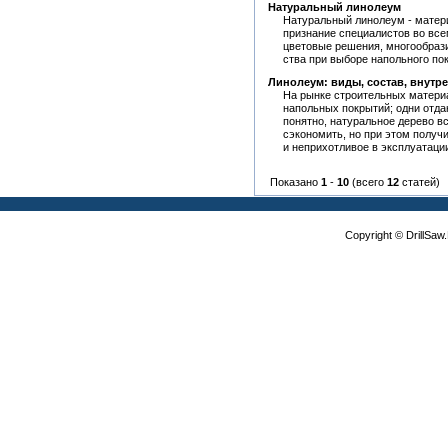
Натуральный линолеум
Натуральный линолеум - матер
признание специалистов во все
цветовые решения, многообраз
ства при выборе напольного по
Линолеум: виды, состав, внутре
На рынке строительных матери
напольных покрытий; одни отда
понятно, натуральное дерево все
сэкономить, но при этом получ
и неприхотливое в эксплуатации
Показано
1
-
10
(всего
12
статей)
Copyright © DrillSa