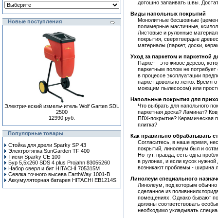
дотошно запаивать швы. Достат
Виды напольных покрытий
Монолитные бесшовные (цемен
Новые поступления
полимерные мастичные, ксилоли
Листовые и рулонные материал
покрытия, сверхтвердые древес
материалы (паркет, доски, керам
Уход за паркетом и паркетной д
Паркет - это живое дерево, кот
паркетным полом не потребует 
в процессе эксплуатации пред
паркет довольно легко. Время о
моющим пылесосом) или просто 
Напольные покрытия для прих
Что выбрать для напольного пок
Электрический измельчитель Wolf Garten SDL
2500
паркетная доска? Ламинат? Ко
12990 руб.
ПВХ-покрытие? Керамическая пл
плитка?
Популярные товары
Как правильно обрабатывать с
Согласитесь, в наше время, н
Стойка для дрели Sparky SP 43
покрытий, линолеум был и ост
Электротяпка SunGarden TF 400
Но тут, правда, есть одна проб
Тиски Sparky CE 100
в рулонах, и если кусок нужной
Бур 5,5x260 SDS 4 plus Projahn 83055260
возникают проблемы - ширина л
Набор сверл и бит HITACHI 705315M
Сеялка точного высева EarthWay 1001-B
Линолеум специального назнач
Аккумуляторная батарея HITACHI EB1214S
Линолеум, под которым обычно
сделанное из поливинилхлорида
помещениях. Однако бывают по
должны соответствовать особы
необходимо укладывать специ