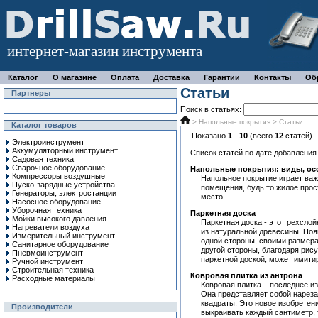
интернет-магазин инструмента
Каталог
О магазине
Оплата
Доставка
Гарантии
Контакты
Об
Статьи
Партнеры
Поиск в статьях:
>
Напольные покрытия
> Статьи
Каталог товаров
Показано
1
-
10
(всего
12
статей)
Электроинструмент
Аккумуляторный инструмент
Список статей по дате добавления
Садовая техника
Сварочное оборудование
Напольные покрытия: виды, ос
Компрессоры воздушные
Напольное покрытие играет важ
Пуско-зарядные устройства
помещения, будь то жилое прос
Генераторы, электростанции
место.
Насосное оборудование
Уборочная техника
Паркетная доска
Мойки высокого давления
Паркетная доска - это трехслой
Нагреватели воздуха
из натуральной древесины. Появ
Измерительный инструмент
одной стороны, своими размер
Санитарное оборудование
другой стороны, благодаря рис
Пневмоинструмент
паркетной доской, может имитир
Ручной инcтрумент
Строительная техника
Ковровая плитка из антрона
Расходные материалы
Ковровая плитка – последнее из
Она представляет собой нарез
квадраты. Это новое изобретени
Производители
выкраивать каждый сантиметр, 