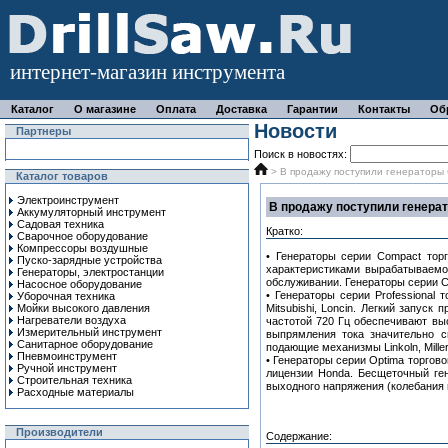
интернет-магазин инструмента
Каталог
О магазине
Оплата
Доставка
Гарантии
Контакты
Об
Новости
Партнеры
Поиск в новостях:
> В продажу поступили генераторы 
Каталог товаров
Электроинструмент
В продажу поступили генера
Аккумуляторный инструмент
Садовая техника
Кратко:
Сварочное оборудование
Компрессоры воздушные
• Генераторы серии Compact тор
Пуско-зарядные устройства
характеристиками вырабатываемо
Генераторы, электростанции
обслуживании. Генераторы серии 
Насосное оборудование
• Генераторы серии Professiona
Уборочная техника
Мойки высокого давления
Mitsubishi, Loncin. Легкий запус
Нагреватели воздуха
частотой 720 Гц обеспечивают вы
Измерительный инструмент
выпрямления тока значительно с
Санитарное оборудование
подающие механизмы Linkoln, Miller
Пневмоинструмент
• Генераторы серии Optima торгов
Ручной инcтрумент
лицензии Honda. Бесщеточный ген
Строительная техника
выходного напряжения (колебания
Расходные материалы
Производители
Содержание: