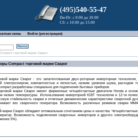
(495)
540-55-47
Пн-Пт: с 9.00 до 20.00
Сб: с 10.00 до 15.00
ратная связь
Войти (регистрация)
Compact торговой марки Сварог
торы Compact торговой марки Сварог
говой марки Сварог - это запатентованная двух-роторная инверторная технология
й электроэнергии, компактностью и легкостью, низким уровнем шума, расходом т
Compact разработаны специально для подлючения бытовых приборов.
l торговой марки Сварог имеют фирменные четырёхтактные двигатели Honda и осно
к при низких температурах. Использование инверторной IGBT технологии и 12-ти полю
сокую стабильность сварки и отличные динамические характеристики сварочной дуг
нижает вес сварочного генератора. Возможность различных режимов сварки MMA
.
ой марки Сварог обладают оптимальным сочетанием цены и качества. Четырёхтактные 
ератор. Возможность подключения сварочных инверторов и другого электрооборуд
 менее 5%).