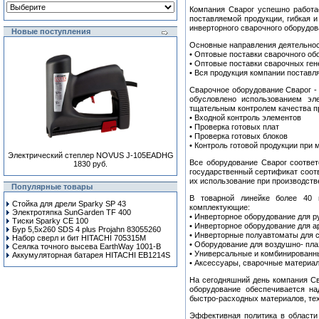
Компания Сварог успешно работае
поставляемой продукции, гибкая 
инверторного сварочного оборудов
Новые поступления
Основные направления деятельнос
• Оптовые поставки сварочного о
• Оптовые поставки сварочных ген
• Вся продукция компании поставл
Сварочное оборудование Сварог -
обусловлено использованием эл
тщательным контролем качества пр
• Входной контроль элементов
• Проверка готовых плат
• Проверка готовых блоков
• Контроль готовой продукции при
Электрический степлер NOVUS J-105EADHG
Все оборудование Сварог соответ
1830 руб.
государственный сертификат соот
их использование при производств
Популярные товары
В товарной линейке более 40 в
Стойка для дрели Sparky SP 43
комплектующие:
Электротяпка SunGarden TF 400
• Инверторное оборудование для р
Тиски Sparky CE 100
• Инверторное оборудование для а
Бур 5,5x260 SDS 4 plus Projahn 83055260
• Инверторные полуавтоматы для с
Набор сверл и бит HITACHI 705315M
• Оборудование для воздушно- пла
Сеялка точного высева EarthWay 1001-B
• Универсальные и комбинированн
Аккумуляторная батарея HITACHI EB1214S
• Аксессуары, сварочные матери
На сегодняшний день компания Св
оборудование обеспечивается на
быстро-расходных материалов, тех
Эффективная политика в области 