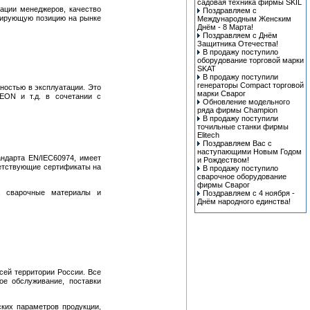
cадовая техника фирмы SKIL
кации менеджеров, качество
Поздравляем с
идирующую позицию на рынке
Международным Женским
Днём - 8 Марта!
Поздравляем с Днём
Защитника Отечества!
В продажу поступило
оборудование торговой марки
SKAT
В продажу поступили
генераторы Compact торговой
ностью в эксплуатации. Это
марки Сварог
EON и т.д. в сочетании с
Обновление модельного
ряда фирмы Champion
В продажу поступили
точильные станки фирмы
Elitech
Поздравляем Вас с
наступающими Новым Годом
андарта EN/IEC60974, имеет
и Рождеством!
ветствующие сертификаты на
В продажу поступило
сварочное оборудование
фирмы Сварог
ы, сварочные материалы и
Поздравляем с 4 ноября -
Днём народного единства!
сей территории России. Все
ое обслуживание, поставки
ских параметров продукции,