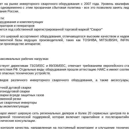
т на рынке инверторного сварочного оборудования c 2007 года. Уровень квалифи
и одновременно с этим прозрачная сбытовая политика - все это позволило занять л
ания России.
ти:
борудования и комплектующих
ераторов и генераторов
яется под собственной зарегистрированной торговой маркой "Сварог"
 это широкий ассортимент оборудования, отличающегося высоким качеством и надеж
ементной базы ведущих производителей, таких как TOSHIBA, MITSUBISHI, INFIN
и производстве аппаратов:
 максимальных рабочих нагрузках
ствует директивам 73/23/ЕЕС и 89/336/ЕЕС, отвечает требованиям европейского ст
ветствия РФ. Отдельные виды оборудования прошли аттестацию НАКС и имеют соот
е опасных технических устройств.
идов различного инверторного сварочного оборудования, а также аксессуар
учной дуговой сварки
ргонодуговой сварки
варки всреде защитных газов
зменной резки
ые сварочные инверторы
алы икомплектующие
арог имеет широкую сеть региональных дилеров и более 20 сервисных центров по в
дежной технической поддержкой, которая включает гарантийное и послегарантийн
нические консультации.
контроля качества, направленная на постоянный мониторинг и улучшение техниче