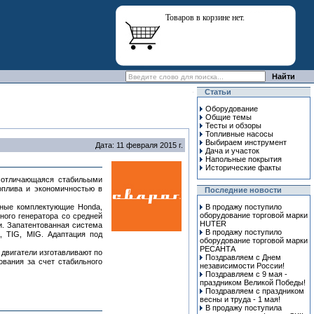
Товаров в корзине нет.
Статьи
Оборудование
Общие темы
Тесты и обзоры
Топливные насосы
Выбираем инструмент
Дата: 11 февраля 2015 г.
Дача и участок
Напольные покрытия
Исторические факты
, отличающаяся стабильыми
оплива и экономичностью в
Последние новости
вные комплектующие Honda,
В продажу поступило
оборудование торговой марки
сного генератора со средней
HUTER
и. Запатентованная система
В продажу поступило
, TIG, MIG. Адаптация под
оборудование торговой марки
РЕСАНТА
двигатели изготавливают по
Поздравляем с Днем
ования за счет стабильного
независимости России!
Поздравляем с 9 мая -
праздником Великой Победы!
Поздравляем с праздником
весны и труда - 1 мая!
В продажу поступила