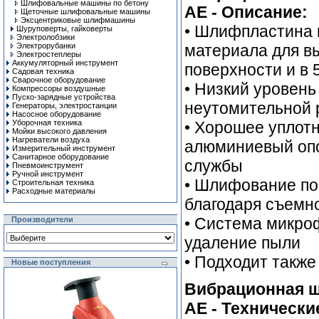
Шлифовальные машины по бетону
AE - Описание:
Щеточные шлифовальные машины
Эксцентриковые шлифмашины
• Шлифпластина 
Шуруповерты, гайковерты
Электролобзики
Электрорубанки
материала для в
Электростеплеры
Аккумуляторный инструмент
поверхности и в 
Садовая техника
Сварочное оборудование
• Низкий уровень
Компрессоры воздушные
Пуско-зарядные устройства
неутомительной 
Генераторы, электростанции
Насосное оборудование
Уборочная техника
• Хорошее уплот
Мойки высокого давления
Нагреватели воздуха
алюминиевый опо
Измерительный инструмент
Санитарное оборудование
службы
Пневмоинструмент
Ручной инcтрумент
• Шлифование по
Строительная техника
Расходные материалы
благодаря съемн
• Система микро
Производители
удаление пыли
• Подходит также
Новые поступления
Вибрационная 
AE - Технически