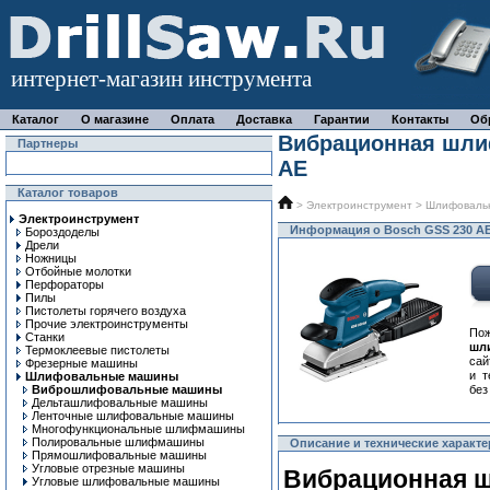
интернет-магазин инструмента
Каталог
О магазине
Оплата
Доставка
Гарантии
Контакты
Об
Вибрационная шли
Партнеры
AE
Каталог товаров
>
Электроинструмент
>
Шлифоваль
Электроинструмент
Информация о Bosch GSS 230 A
Бороздоделы
Дрели
Ножницы
Отбойные молотки
Перфораторы
Пилы
Пистолеты горячего воздуха
Прочие электроинструменты
По
Станки
шл
Термоклеевые пистолеты
сай
Фрезерные машины
и т
Шлифовальные машины
Виброшлифовальные машины
без
Дельташлифовальные машины
Ленточные шлифовальные машины
Многофункциональные шлифмашины
Полировальные шлифмашины
Описание и технические характе
Прямошлифовальные машины
Угловые отрезные машины
Вибрационная 
Угловые шлифовальные машины