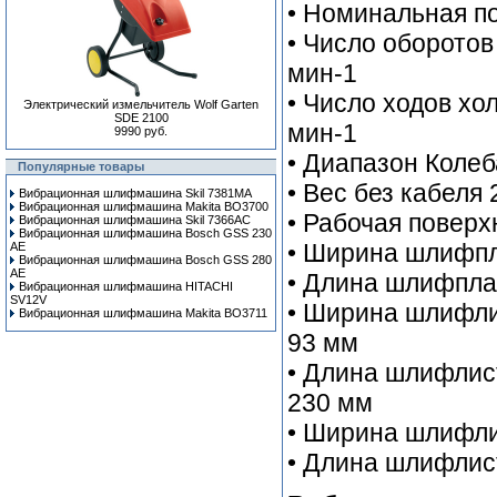
• Номинальная п
• Число оборотов
мин-1
• Число ходов хол
Электрический измельчитель Wolf Garten
SDE 2100
мин-1
9990 руб.
• Диапазон Колеб
Популярные товары
• Вес без кабеля 2
Вибрационная шлифмашина Skil 7381MA
Вибрационная шлифмашина Makita BO3700
• Рабочая поверх
Вибрационная шлифмашина Skil 7366AC
Вибрационная шлифмашина Bosch GSS 230
• Ширина шлифп
AE
Вибрационная шлифмашина Bosch GSS 280
AE
• Длина шлифпла
Вибрационная шлифмашина HITACHI
SV12V
• Ширина шлифли
Вибрационная шлифмашина Makita BO3711
93 мм
• Длина шлифлис
230 мм
• Ширина шлифли
• Длина шлифлис