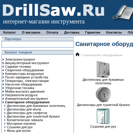
интернет-магазин инструмента
Каталог
О магазине
Оплата
Доставка
Гарантии
Контакты
Об
Партнеры
Санитарное обору
Каталог товаров
> Санитарное оборудование
Электроинструмент
Аккумуляторный инструмент
Садовая техника
Сварочное оборудование
Компрессоры воздушные
Пуско-зарядные устройства
Диспенсеры для бумажных
Генераторы, электростанции
полотенец
Насосное оборудование
Уборочная техника
Мойки высокого давления
Нагреватели воздуха
Измерительный инструмент
Санитарное оборудование
Диспенсеры для туалетной бумаги
Диспенсеры для бумажных полотенец
Диспенсеры для мыла
Диспенсеры для салфеток
Диспенсеры для туалетной бумаги
Косметические зеркала
Мусорные корзины
Сушилки для рук
Сушилки для рук
Фены для волос