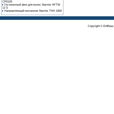
CP0105
Гостиничный фен для волос Starmix HFTW
12 S
Направляющий механизм Starmix THH 1800
Copyright © DrillSa