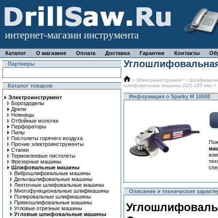
интернет-магазин инструмента
Каталог
О магазине
Оплата
Доставка
Гарантии
Контакты
Об
Углошлифовальная
Партнеры
>
Электроинструмент
>
Шлифоваль
Каталог товаров
шлифовальные машины (115-125 мм)
> 
Информация о Sparky M 1050E
Электроинструмент
Бороздоделы
Дрели
Ножницы
Отбойные молотки
Перфораторы
Пилы
Пистолеты горячего воздуха
По
Прочие электроинструменты
ма
Станки
ком
Термоклеевые пистолеты
тех
Фрезерные машины
Шлифовальные машины
спе
Виброшлифовальные машины
Дельташлифовальные машины
Ленточные шлифовальные машины
Многофункциональные шлифмашины
Описание и технические характе
Полировальные шлифмашины
Прямошлифовальные машины
Углошлифовальн
Угловые отрезные машины
Угловые шлифовальные машины