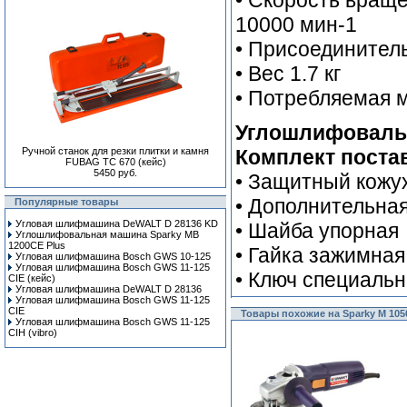
• Скорость враще
10000 мин-1
• Присоединител
• Вес 1.7 кг
• Потребляемая 
Углошлифовальн
Ручной станок для резки плитки и камня
Комплект поста
FUBAG TC 670 (кейс)
5450 руб.
• Защитный кожу
• Дополнительная
Популярные товары
Угловая шлифмашина DeWALT D 28136 KD
• Шайба упорная
Углошлифовальная машина Sparky MB
1200CE Plus
• Гайка зажимная
Угловая шлифмашина Bosch GWS 10-125
Угловая шлифмашина Bosch GWS 11-125
• Ключ специаль
CIE (кейс)
Угловая шлифмашина DeWALT D 28136
Угловая шлифмашина Bosch GWS 11-125
CIE
Товары похожие на Sparky M 105
Угловая шлифмашина Bosch GWS 11-125
CIH (vibro)