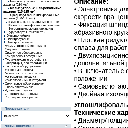
Описание:
Большие угловые шлифовальные
машины (230 мм)
• Электроника д
Малые угловые шлифовальные
машины (115-125 мм)
Средние угловые шлифовальные
скорости вращен
машины (150-180 мм)
Шлифовальные машины по бетону
• Фиксация шпин
Щеточные шлифовальные машины
Эксцентриковые шлифмашины
абразивного круг
Шуруповерты, гайковерты
Электролобзики
• Плоская редукт
Электрорубанки
Электростеплеры
Аккумуляторный инструмент
сплава для рабо
Садовая техника
Сварочное оборудование
• Двухпозиционн
Компрессоры воздушные
Пуско-зарядные устройства
дополнительной 
Генераторы, электростанции
Насосное оборудование
• Выключатель с
Уборочная техника
Мойки высокого давления
Нагреватели воздуха
положении
Измерительный инструмент
Санитарное оборудование
• Самовыключаю
Пневмоинструмент
Ручной инcтрумент
• Двойная изоляц
Строительная техника
Расходные материалы
Углошлифовальн
Производители
Технические хар
• Диаметр/толщин
Новые поступления