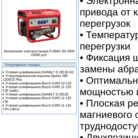
• Электронн
привода от 
перегрузок
• Температу
перегрузки
Бензиновая электростанция FUBAG BS 4400
• Фиксация 
16990 руб.
Популярные товары
замены абра
Угловая шлифмашина DeWALT D 28136 KD
Углошлифовальная машина Sparky MB
• Оптималь
1200CE Plus
Угловая шлифмашина Bosch GWS 10-125
Угловая шлифмашина Bosch GWS 11-125
мощностью 
CIE (кейс)
Угловая шлифмашина DeWALT D 28136
Угловая шлифмашина Bosch GWS 11-125
• Плоская р
CIE
Угловая шлифмашина Bosch GWS 11-125
CIH (vibro)
магниевого 
труднодосту
• Двухпозиц