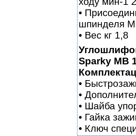
ходу мин-1 
• Присоедин
шпинделя M
• Вес кг 1,8
Углошлифо
Sparky MB 1
Комплектац
• Быстроза
• Дополните
• Шайба упо
• Гайка заж
• Ключ спец