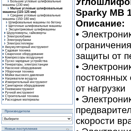
Углошлифо
Большие угловые шлифовальные
машины (230 мм)
Малые угловые шлифовальные
Sparky MB 1
машины (115-125 мм)
Средние угловые шлифовальные
машины (150-180 мм)
Описание:
Шлифовальные машины по бетону
Щеточные шлифовальные машины
Эксцентриковые шлифмашины
• Электрони
Шуруповерты, гайковерты
Электролобзики
Электрорубанки
ограничения
Электростеплеры
Аккумуляторный инструмент
Садовая техника
защиты от п
Сварочное оборудование
Компрессоры воздушные
Пуско-зарядные устройства
• Электрони
Генераторы, электростанции
Насосное оборудование
Уборочная техника
постоянных 
Мойки высокого давления
Нагреватели воздуха
Измерительный инструмент
от нагрузки
Санитарное оборудование
Пневмоинструмент
Ручной инcтрумент
• Электрони
Строительная техника
Расходные материалы
предварител
Производители
скорости вр
Новые поступления