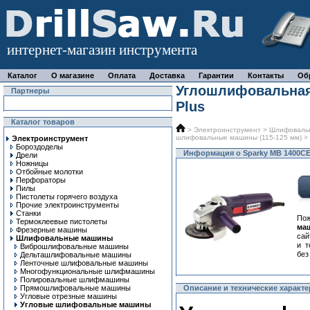
интернет-магазин инструмента
Каталог
О магазине
Оплата
Доставка
Гарантии
Контакты
Об
Углошлифовальная
Партнеры
Plus
Каталог товаров
>
Электроинструмент
>
Шлифоваль
шлифовальные машины (115-125 мм)
> 
Электроинструмент
Бороздоделы
Информация о Sparky MB 1400CE
Дрели
Ножницы
Отбойные молотки
Перфораторы
Пилы
Пистолеты горячего воздуха
Прочие электроинструменты
Станки
По
Термоклеевые пистолеты
ма
Фрезерные машины
сай
Шлифовальные машины
и т
Виброшлифовальные машины
без
Дельташлифовальные машины
Ленточные шлифовальные машины
Многофункциональные шлифмашины
Полировальные шлифмашины
Прямошлифовальные машины
Описание и технические характе
Угловые отрезные машины
Угловые шлифовальные машины