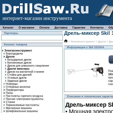
интернет-магазин инструмента
Каталог
О магазине
Оплата
Доставка
Гарантии
Контакты
Об
Дрель-миксер Skil
Партнеры
>
Электроинструмент
>
Дрели
>
Др
Каталог товаров
Информация о Skil 1610AA
Электроинструмент
Бороздоделы
Дрели
Безударные дрели
Бензиновые дрели
Дрели для алмазного сверления
Дрели миксеры
По
Дрели на магнитной станине
16
Стойки для дрелей
про
Угловые дрели
Ударные дрели
ха
Ножницы
спе
Отбойные молотки
Перфораторы
Пилы
Пистолеты горячего воздуха
Описание и технические характе
Прочие электроинструменты
Станки
Дрель-миксер Sk
Термоклеевые пистолеты
Фрезерные машины
• Мощная электр
Шлифовальные машины