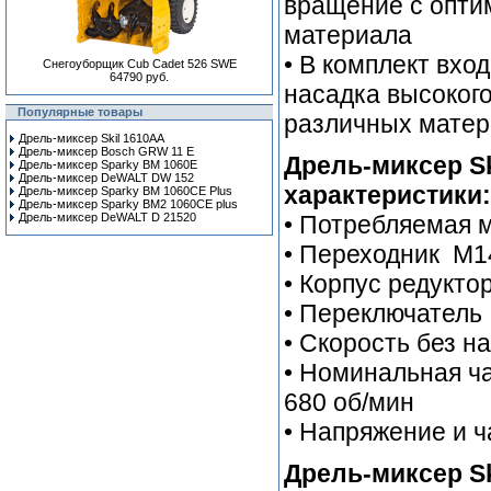
вращение с опти
материала
• В комплект вхо
Снегоуборщик Cub Cadet 526 SWE
64790 руб.
насадка высокого
Популярные товары
различных матер
Дрель-миксер Skil 1610AA
Дрель-миксер Bosch GRW 11 E
Дрель-миксер Sk
Дрель-миксер Sparky BM 1060E
Дрель-миксер DeWALT DW 152
характеристики:
Дрель-миксер Sparky BM 1060CE Plus
Дрель-миксер Sparky BM2 1060CE plus
Дрель-миксер DeWALT D 21520
• Потребляемая 
• Переходник M
• Корпус редукт
• Переключатель
• Скорость без на
• Номинальная ч
680 об/мин
• Напряжение и ча
Дрель-миксер Sk