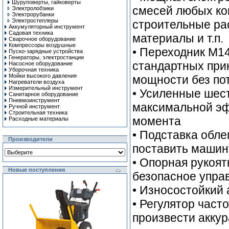
Шуруповерты, гайковерты
смесей любых ком
Электролобзики
Электрорубанки
Электростеплеры
строительные ра
Аккумуляторный инструмент
Садовая техника
материалы и т.п.
Сварочное оборудование
Компрессоры воздушные
• Переходник M1
Пуско-зарядные устройства
Генераторы, электростанции
стандартных при
Насосное оборудование
Уборочная техника
Мойки высокого давления
мощности без по
Нагреватели воздуха
Измерительный инструмент
• Усиленные шес
Санитарное оборудование
Пневмоинструмент
максимальной эф
Ручной инcтрумент
Строительная техника
момента
Расходные материалы
• Подставка обле
Производители
поставить машин
• Опорная рукоят
Новые поступления
безопасное упра
• Износостойкий
• Регулятор част
произвести аккур