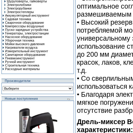
Шуруповерты, гайковерты
оптимальное сог
Электролобзики
Электрорубанки
Электростеплеры
размешиваемым 
Аккумуляторный инструмент
Садовая техника
• Высокий резер
Сварочное оборудование
Компрессоры воздушные
потребляемой мо
Пуско-зарядные устройства
Генераторы, электростанции
универсальному 
Насосное оборудование
Уборочная техника
Мойки высокого давления
использование с
Нагреватели воздуха
Измерительный инструмент
до 200 мм диаме
Санитарное оборудование
Пневмоинструмент
красок, лаков, к
Ручной инcтрумент
Строительная техника
т.д.
Расходные материалы
• Со сверлильны
Производители
использоваться к
• Благодаря эле
Новые поступления
мягкое погружен
отсутствие разб
Дрель-миксер B
характеристики: