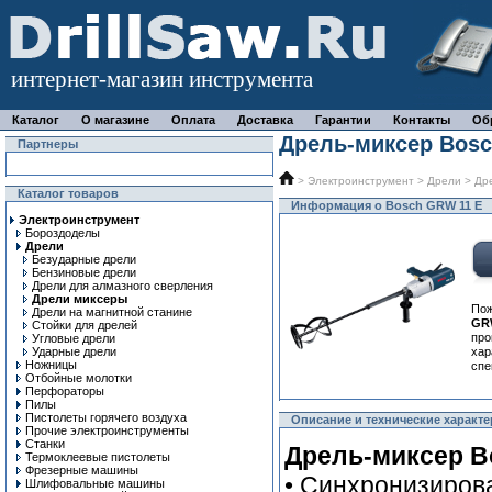
интернет-магазин инструмента
Каталог
О магазине
Оплата
Доставка
Гарантии
Контакты
Об
Дрель-миксер Bosc
Партнеры
>
Электроинструмент
>
Дрели
>
Др
Каталог товаров
Информация о Bosch GRW 11 E
Электроинструмент
Бороздоделы
Дрели
Безударные дрели
Бензиновые дрели
Дрели для алмазного сверления
Дрели миксеры
Пож
Дрели на магнитной станине
GR
Стойки для дрелей
про
Угловые дрели
Ударные дрели
ха
Ножницы
спе
Отбойные молотки
Перфораторы
Пилы
Пистолеты горячего воздуха
Описание и технические характе
Прочие электроинструменты
Станки
Дрель-миксер B
Термоклеевые пистолеты
Фрезерные машины
• Синхронизиров
Шлифовальные машины