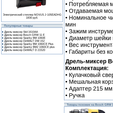
• Потребляемая 
• Отдаваемая мо
Электрический степлер NOVUS J-105EADHG
• Номинальное чи
1830 руб.
мин
Популярные товары
• Зажим инструме
Дрель-миксер Skil 1610AA
Дрель-миксер Bosch GRW 11 E
• Диаметр шейки
Дрель-миксер Sparky BM 1060E
Дрель-миксер DeWALT DW 152
• Вес инструмента
Дрель-миксер Sparky BM 1060CE Plus
Дрель-миксер Sparky BM2 1060CE plus
Дрель-миксер DeWALT D 21520
• Габариты без к
Дрель-миксер B
Комплектация:
• Кулачковый св
• Мешальная кор
• Адаптер 215 мм
• Ручка
Товары похожие на Bosch GRW 1