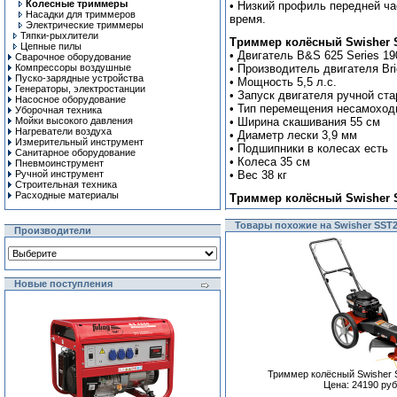
Колесные триммеры
• Низкий профиль передней ч
Насадки для триммеров
время.
Электрические триммеры
Тяпки-рыхлители
Триммер колёсный Swisher S
Цепные пилы
• Двигатель B&S 625 Series 19
Сварочное оборудование
Компрессоры воздушные
• Производитель двигателя Bri
Пуско-зарядные устройства
• Мощность 5,5 л.с.
Генераторы, электростанции
• Запуск двигателя ручной ста
Насосное оборудование
• Тип перемещения несамоход
Уборочная техника
Мойки высокого давления
• Ширина скашивания 55 см
Нагреватели воздуха
• Диаметр лески 3,9 мм
Измерительный инструмент
• Подшипники в колесах есть
Санитарное оборудование
• Колеса 35 см
Пневмоинструмент
Ручной инcтрумент
• Вес 38 кг
Строительная техника
Расходные материалы
Триммер колёсный Swisher 
Товары похожие на Swisher SST
Производители
Новые поступления
Триммер колёсный Swisher
Цена: 24190 руб