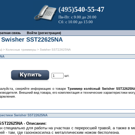
(495)
540-55-47
Пн-Пт: с 9.00 до 20.00
Сб: с 10.00 до 15.00
ратная связь
Войти (регистрация)
 Swisher SST22625NA
ы)
>
Колесные триммеры
> Swisher SST22625NA
5NA
шт.
алуйста, сверяйте информацию о товаре
Триммер колёсный Swisher SST22625N
изводителя. Внешний вид товара, его комплектация и технические характеристики мо
домления.
ристики Swisher SST22625NA
SST22625NA - Описание:
н специально для работы на участках с переросшей травой, а также в м
ней - там, где газонокосилка с металлическим ножом бесполезна.