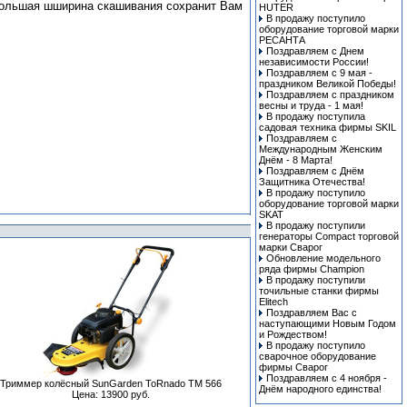
 большая шширина скашивания сохранит Вам
HUTER
В продажу поступило
оборудование торговой марки
РЕСАНТА
Поздравляем с Днем
независимости России!
Поздравляем с 9 мая -
праздником Великой Победы!
Поздравляем с праздником
весны и труда - 1 мая!
В продажу поступила
cадовая техника фирмы SKIL
Поздравляем с
Международным Женским
Днём - 8 Марта!
Поздравляем с Днём
Защитника Отечества!
В продажу поступило
оборудование торговой марки
SKAT
В продажу поступили
генераторы Compact торговой
марки Сварог
Обновление модельного
ряда фирмы Champion
В продажу поступили
точильные станки фирмы
Elitech
Поздравляем Вас с
наступающими Новым Годом
и Рождеством!
В продажу поступило
сварочное оборудование
фирмы Сварог
Поздравляем с 4 ноября -
Триммер колёсный SunGarden ToRnado TM 566
Днём народного единства!
Цена: 13900 руб.