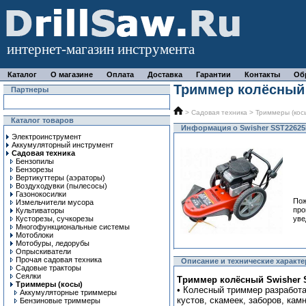
интернет-магазин инструмента
Каталог
О магазине
Оплата
Доставка
Гарантии
Контакты
Об
Триммер колёсный
Партнеры
>
Садовая техника
>
Триммеры (кос
Каталог товаров
Информация о Swisher SST2262
Электроинструмент
Аккумуляторный инструмент
Садовая техника
Бензопилы
Бензорезы
Вертикуттеры (аэраторы)
Воздуходувки (пылесосы)
Газонокосилки
Пож
Измельчители мусора
про
Культиваторы
Кусторезы, сучкорезы
уве
Многофункциональные системы
Мотоблоки
Мотобуры, ледорубы
Опрыскиватели
Прочая садовая техника
Описание и технические характе
Садовые тракторы
Сеялки
Триммер колёсный Swisher 
Триммеры (косы)
• Колесный триммер разработа
Аккумуляторные триммеры
кустов, скамеек, заборов, кам
Бензиновые триммеры