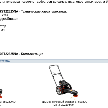
асти триммера позволяет добраться до самых труднодоступных мест, а
ST22625NA - Технические характеристики:
0 см3
ggs&Stratton
ртер
ная
SST22625NA - Комплектация:
22625NA
 ST65022DXQ
Триммер колёсный Swisher ST60022Q
.
Цена: 20210 руб.