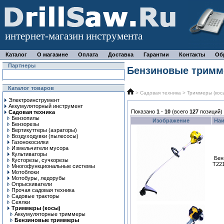
интернет-магазин инструмента
Каталог
О магазине
Оплата
Доставка
Гарантии
Контакты
Об
Партнеры
Бензиновые трим
Каталог товаров
>
Садовая техника
>
Триммеры (кос
Электроинструмент
Аккумуляторный инструмент
Показано
1
-
10
(всего
127
позиций)
Садовая техника
Бензопилы
Изображение
На
Бензорезы
Вертикуттеры (аэраторы)
Воздуходувки (пылесосы)
Газонокосилки
Измельчители мусора
Культиваторы
Бен
Кусторезы, сучкорезы
T22
Многофункциональные системы
Мотоблоки
Мотобуры, ледорубы
Опрыскиватели
Прочая садовая техника
Садовые тракторы
Сеялки
Триммеры (косы)
Аккумуляторные триммеры
Бензиновые триммеры