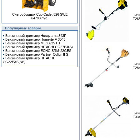
Снегоуборщик Cub Cadet 526 SWE
Бен
64790 руб.
T26
Популярные товары
Бензиновый триммер Husqvarna 343F
Бензиновый триммер Homelite F 3045
Бензиновый триммер MEGA 35 HT
Бензиновый триммер HITACHI CG27EJ(S)
Бензиновый триммер ECHO SRM-22GES
Бензиновый триммер Partner Colibri II S
Бензиновый триммер HITACHI
CG22EAS(NB)
Бен
T28
Бен
T33