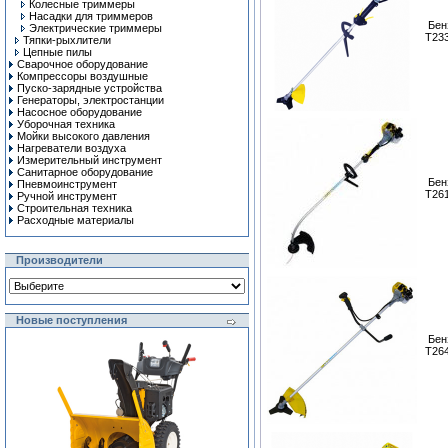
Колесные триммеры
Насадки для триммеров
Бен
Электрические триммеры
T23
Тяпки-рыхлители
Цепные пилы
Сварочное оборудование
Компрессоры воздушные
Пуско-зарядные устройства
Генераторы, электростанции
Насосное оборудование
Уборочная техника
Мойки высокого давления
Нагреватели воздуха
Измерительный инструмент
Санитарное оборудование
Бен
Пневмоинструмент
T26
Ручной инcтрумент
Строительная техника
Расходные материалы
Производители
Новые поступления
Бен
T26