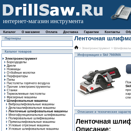
интернет-магазин инструмента
Каталог
О магазине
Оплата
Доставка
Гарантии
Контакты
Об
Ленточная шлифма
Партнеры
>
Электроинструмент
>
Шлифоваль
Каталог товаров
Информация о Skil 7660MA
Электроинструмент
Бороздоделы
Дрели
Ножницы
Отбойные молотки
Перфораторы
Пилы
Пож
Пистолеты горячего воздуха
Sk
Прочие электроинструменты
про
Станки
Термоклеевые пистолеты
ха
Фрезерные машины
спе
Шлифовальные машины
Виброшлифовальные машины
Дельташлифовальные машины
Ленточные шлифовальные машины
Описание и технические характе
Многофункциональные шлифмашины
Полировальные шлифмашины
Ленточная шлиф
Прямошлифовальные машины
Угловые отрезные машины
Описание:
Угловые шлифовальные машины