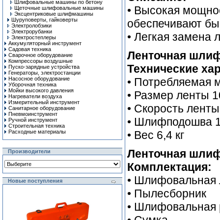
Шлифовальные машины по бетону
• Высокая мощно
Щеточные шлифовальные машины
Эксцентриковые шлифмашины
Шуруповерты, гайковерты
обеспечивают бы
Электролобзики
Электрорубанки
• Легкая замена 
Электростеплеры
Аккумуляторный инструмент
Садовая техника
Ленточная шлиф
Сварочное оборудование
Компрессоры воздушные
Технические хар
Пуско-зарядные устройства
Генераторы, электростанции
Насосное оборудование
• Потребляемая 
Уборочная техника
Мойки высокого давления
• Размер ленты 1
Нагреватели воздуха
Измерительный инструмент
• Скорость ленты
Санитарное оборудование
Пневмоинструмент
• Шлифподошва 
Ручной инcтрумент
Строительная техника
Расходные материалы
• Вес 6,4 кг
Ленточная шлиф
Производители
Комплектация:
• Шлифовальная 
Новые поступления
• Пылесборник
• Шлифовальная