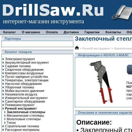
интернет-магазин инструмента
Каталог
О магазине
Оплата
Доставка
Гарантии
Контакты
Об
Заклепочный степ
Партнеры
>
Ручной инcтрумент
>
Заклепочны
Каталог товаров
Информация о NOVUS J-60ASC
Электроинструмент
Аккумуляторный инструмент
Садовая техника
Сварочное оборудование
Компрессоры воздушные
Пуско-зарядные устройства
Генераторы, электростанции
Пож
Насосное оборудование
NO
Уборочная техника
про
Мойки высокого давления
Нагреватели воздуха
ха
Измерительный инструмент
спе
Санитарное оборудование
Пневмоинструмент
Ручной инcтрумент
Заклепочные степлеры
Описание и технические характ
Механические степлеры
Молотковые степлеры
Описание:
Тиски
Строительная техника
• Заклепочный с
Расходные материалы