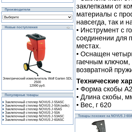
заклепками от к
Производители
материалы с про
навсегда, так и н
Новые поступления
• Инструмент с г
соединении для 
местах.
• Оснащен четыр
гаечным ключом, 
возвратной пруж
Электрический измельчитель Wolf Garten SDL
Технические хар
2500
12990 руб.
• Форма скобы А2,4
Популярные товары
• Длина скобы, мм
Заклепочный степлер NOVUS J-55ASC
• Вес, г 620
Заклепочный степлер NOVUS J-50A (кейс)
Заклепочный степлер NOVUS J-65AS
Заклепочный степлер NOVUS J-50A
Товары похожие на NOVUS J-60
Заклепочный степлер NOVUS J-53ASC
Заклепочный степлер NOVUS J-60ASC