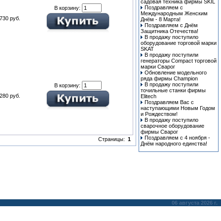
cадовая техника фирмы SKIL
Поздравляем с
В корзину:
Международным Женским
730 руб.
Днём - 8 Марта!
Поздравляем с Днём
Защитника Отечества!
В продажу поступило
оборудование торговой марки
SKAT
В продажу поступили
генераторы Compact торговой
марки Сварог
Обновление модельного
ряда фирмы Champion
В продажу поступили
В корзину:
точильные станки фирмы
280 руб.
Elitech
Поздравляем Вас с
наступающими Новым Годом
и Рождеством!
В продажу поступило
сварочное оборудование
фирмы Сварог
Поздравляем с 4 ноября -
Страницы:
1
Днём народного единства!
06 августа 2026 г.