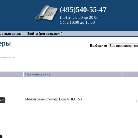
(495)
540-55-47
Пн-Пт: с 9.00 до 20.00
Сб: с 10.00 до 15.00
ратная связь
Войти (регистрация)
еры
Выберите
 степлеры
Наименование
Молотковый степлер Bosch HMT 53
1