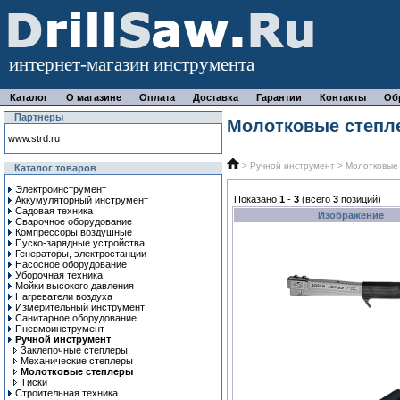
интернет-магазин инструмента
Каталог
О магазине
Оплата
Доставка
Гарантии
Контакты
Об
Партнеры
Молотковые степл
www.strd.ru
>
Ручной инcтрумент
> Молотковые
Каталог товаров
Электроинструмент
Показано
1
-
3
(всего
3
позиций)
Аккумуляторный инструмент
Садовая техника
Изображение
Сварочное оборудование
Компрессоры воздушные
Пуско-зарядные устройства
Генераторы, электростанции
Насосное оборудование
Уборочная техника
Мойки высокого давления
Нагреватели воздуха
Измерительный инструмент
Санитарное оборудование
Пневмоинструмент
Ручной инcтрумент
Заклепочные степлеры
Механические степлеры
Молотковые степлеры
Тиски
Строительная техника