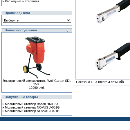
Расходные материалы
Производители
Новые поступления
Электрический измельчитель Wolf Garten SDL
Показано
1
-
3
(всего
3
позиций)
2500
12990 руб.
Популярные товары
Молотковый степлер Bosch HMT 53
Молотковый степлер NOVUS J-031G
Молотковый степлер NOVUS J-021H