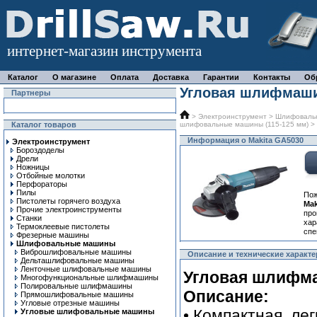
интернет-магазин инструмента
Каталог
О магазине
Оплата
Доставка
Гарантии
Контакты
Об
Угловая шлифмаши
Партнеры
>
Электроинструмент
>
Шлифоваль
Каталог товаров
шлифовальные машины (115-125 мм)
> 
Информация о Makita GA5030
Электроинструмент
Бороздоделы
Дрели
Ножницы
Отбойные молотки
Перфораторы
Пилы
Пож
Пистолеты горячего воздуха
Ma
Прочие электроинструменты
про
Станки
ха
Термоклеевые пистолеты
спе
Фрезерные машины
Шлифовальные машины
Виброшлифовальные машины
Описание и технические характе
Дельташлифовальные машины
Ленточные шлифовальные машины
Угловая шлифма
Многофункциональные шлифмашины
Полировальные шлифмашины
Описание:
Прямошлифовальные машины
Угловые отрезные машины
• Компактная, ле
Угловые шлифовальные машины