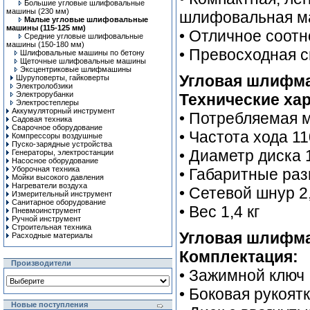
Большие угловые шлифовальные
машины (230 мм)
шлифовальная м
Малые угловые шлифовальные
машины (115-125 мм)
• Отличное соот
Средние угловые шлифовальные
машины (150-180 мм)
• Превосходная 
Шлифовальные машины по бетону
Щеточные шлифовальные машины
Эксцентриковые шлифмашины
Угловая шлифма
Шуруповерты, гайковерты
Электролобзики
Электрорубанки
Технические хар
Электростеплеры
Аккумуляторный инструмент
• Потребляемая 
Садовая техника
Сварочное оборудование
• Частота хода 1
Компрессоры воздушные
Пуско-зарядные устройства
• Диаметр диска
Генераторы, электростанции
Насосное оборудование
Уборочная техника
• Габаритные ра
Мойки высокого давления
Нагреватели воздуха
• Сетевой шнур 2
Измерительный инструмент
Санитарное оборудование
• Вес 1,4 кг
Пневмоинструмент
Ручной инcтрумент
Строительная техника
Угловая шлифма
Расходные материалы
Комплектация:
Производители
• Зажимной ключ
• Боковая рукоят
Новые поступления