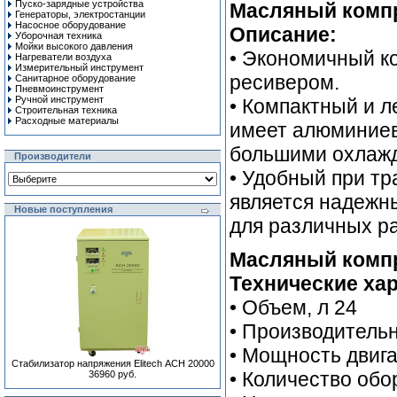
Пуско-зарядные устройства
Масляный компр
Генераторы, электростанции
Насосное оборудование
Описание:
Уборочная техника
Мойки высокого давления
• Экономичный к
Нагреватели воздуха
Измерительный инструмент
ресивером.
Санитарное оборудование
Пневмоинструмент
Ручной инcтрумент
• Компактный и л
Строительная техника
Расходные материалы
имеет алюминиев
большими охлаж
Производители
• Удобный при тр
является надежн
Новые поступления
для различных ра
Масляный компр
Технические хар
• Объем, л 24
• Производительн
• Мощность двигат
Стабилизатор напряжения Elitech АСН 20000
• Количество обо
36960 руб.