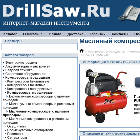
интернет-магазин инструмента
Каталог
О магазине
Оплата
Доставка
Гарантии
Контакты
Об
Масляный компрес
Партнеры
>
Компрессоры воздушные
>
Компр
Каталог товаров
FUBAG FC 2/24 CM2
Информация о FUBAG FC 2/24 C
Электроинструмент
Аккумуляторный инструмент
Садовая техника
Сварочное оборудование
Компрессоры воздушные
Компрессоры бензиновые
Компрессоры винтовые
Компрессоры передвижные
Компрессоры поршневые
Безмасляные компрессоры с прямым
Пож
приводом
FU
Малошумные компрессоры с ременным
про
приводом
ха
Масляные компрессоры с прямым
спе
приводом
Масляные компрессоры с ременным
приводом
Осушители
Промежуточные охладители
Описание и технические характ
Ресиверы
Сепараторы