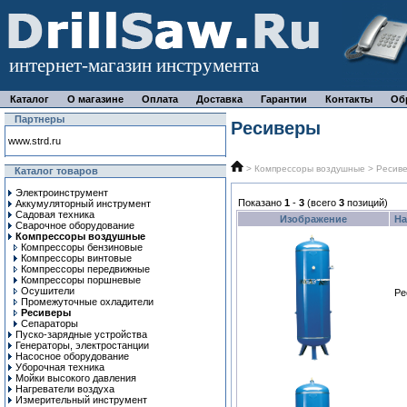
интернет-магазин инструмента
Каталог
О магазине
Оплата
Доставка
Гарантии
Контакты
Об
Партнеры
Ресиверы
www.strd.ru
>
Компрессоры воздушные
> Ресив
Каталог товаров
Электроинструмент
Показано
1
-
3
(всего
3
позиций)
Аккумуляторный инструмент
Садовая техника
Изображение
На
Сварочное оборудование
Компрессоры воздушные
Компрессоры бензиновые
Компрессоры винтовые
Компрессоры передвижные
Компрессоры поршневые
Осушители
Ре
Промежуточные охладители
Ресиверы
Сепараторы
Пуско-зарядные устройства
Генераторы, электростанции
Насосное оборудование
Уборочная техника
Мойки высокого давления
Нагреватели воздуха
Измерительный инструмент