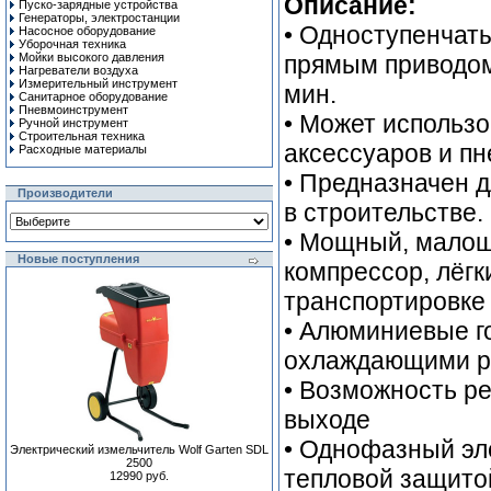
Описание:
Пуско-зарядные устройства
Генераторы, электростанции
• Одноступенчат
Насосное оборудование
Уборочная техника
Мойки высокого давления
прямым приводом
Нагреватели воздуха
Измерительный инструмент
мин.
Санитарное оборудование
Пневмоинструмент
• Может использ
Ручной инcтрумент
Строительная техника
аксессуаров и п
Расходные материалы
• Предназначен д
Производители
в строительстве.
• Мощный, мало
Новые поступления
компрессор, лёгк
транспортировке
• Алюминиевые г
охлаждающими р
• Возможность р
выходе
• Однофазный эл
Электрический измельчитель Wolf Garten SDL
2500
тепловой защито
12990 руб.