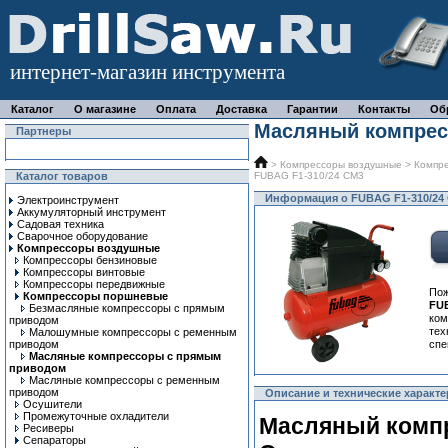
интернет-магазин инструмента
Каталог
О магазине
Оплата
Доставка
Гарантии
Контакты
Об
Масляный компрес
Партнеры
>
Компрессоры воздушные
>
Компр
Каталог товаров
FUBAG F1-310/24 CM3
Информация о FUBAG F1-310/24
Электроинструмент
Аккумуляторный инструмент
Садовая техника
Сварочное оборудование
Компрессоры воздушные
Компрессоры бензиновые
Компрессоры винтовые
Компрессоры передвижные
Пож
Компрессоры поршневые
FU
Безмасляные компрессоры с прямым
ком
приводом
тех
Малошумные компрессоры с ременным
приводом
спе
Масляные компрессоры с прямым
приводом
Масляные компрессоры с ременным
приводом
Описание и технические характ
Осушители
Промежуточные охладители
Масляный компр
Ресиверы
Сепараторы