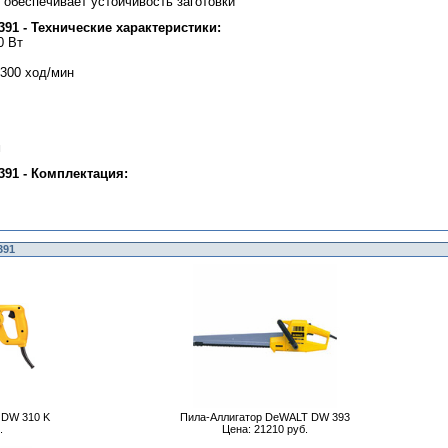
 обеспечивает устойчивость заготовки
91 - Технические характеристики:
0 Вт
3300 ход/мин
с
м
91 - Комплектация:
391
 DW 310 K
Пила-Аллигатор DeWALT DW 393
.
Цена: 21210 руб.