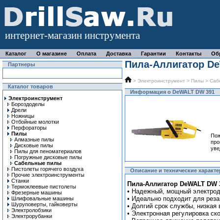
интернет-магазин инструмента
Каталог
О магазине
Оплата
Доставка
Гарантии
Контакты
Об
Пила-Аллигатор D
Партнеры
>
Электроинструмент
>
Пилы
>
Саб
Каталог товаров
Информация о DeWALT DW 391
Электроинструмент
Бороздоделы
Дрели
Ножницы
Отбойные молотки
Перфораторы
Пилы
По
Алмазные пилы
про
Дисковые пилы
уве
Пилы для пеноматериалов
Погружные дисковые пилы
Сабельные пилы
Пистолеты горячего воздуха
Описание и технические характ
Прочие электроинструменты
Станки
Пила-Аллигатор DeWALT DW 3
Термоклеевые пистолеты
• Надежный, мощный электрод
Фрезерные машины
• Идеально подходит для рез
Шлифовальные машины
Шуруповерты, гайковерты
• Долгий срок службы, низкая 
Электролобзики
• Электронная регулировка с
Электрорубанки