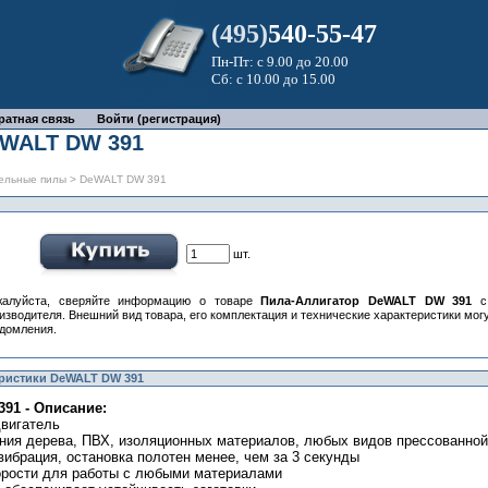
(495)
540-55-47
Пн-Пт: с 9.00 до 20.00
Сб: с 10.00 до 15.00
ратная связь
Войти (регистрация)
eWALT DW 391
ельные пилы
> DeWALT DW 391
шт.
жалуйста, сверяйте информацию о товаре
Пила-Аллигатор DeWALT DW 391
с 
изводителя. Внешний вид товара, его комплектация и технические характеристики мо
домления.
еристики DeWALT DW 391
91 - Описание:
вигатель
ания дерева, ПВХ, изоляционных материалов, любых видов прессованно
вибрация, остановка полотен менее, чем за 3 секунды
корости для работы с любыми материалами