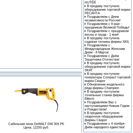
HUTER
В продажу поступило
оборудование торговой марки
РЕСАНТА
Поздравляем с Днем
независимости России!
Поздравляем с 9 мая -
праздником Великой Победы!
Поздравляем с праздником
весны и труда - 1 мая!
В продажу поступила
cадовая техника фирмы SKIL
Поздравляем с
Международным Женским
Днём - 8 Марта!
Поздравляем с Днём
Защитника Отечества!
В продажу поступило
оборудование торговой марки
SKAT
В продажу поступили
генераторы Compact торговой
марки Сварог
Обновление модельного
ряда фирмы Champion
В продажу поступили
точильные станки фирмы
Elitech
Поздравляем Вас с
наступающими Новым Годом
и Рождеством!
В продажу поступило
сварочное оборудование
фирмы Сварог
Поздравляем с 4 ноября -
Сабельная пила DeWALT DW 304 PK
Днём народного единства!
Цена: 12250 руб.