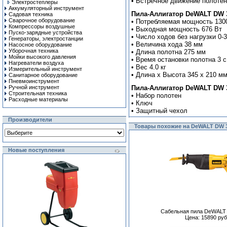
• Встречное движение полотен
Электростеплеры
Аккумуляторный инструмент
Пила-Аллигатор DeWALT DW 3
Садовая техника
Сварочное оборудование
• Потребляемая мощность 130
Компрессоры воздушные
• Выходная мощность 676 Вт
Пуско-зарядные устройства
• Число ходов без нагрузки 0-
Генераторы, электростанции
• Величина хода 38 мм
Насосное оборудование
Уборочная техника
• Длина полотна 275 мм
Мойки высокого давления
• Время остановки полотна 3 
Нагреватели воздуха
• Вес 4.0 кг
Измерительный инструмент
• Длина х Высота 345 х 210 м
Санитарное оборудование
Пневмоинструмент
Ручной инcтрумент
Пила-Аллигатор DeWALT DW 3
Строительная техника
• Набор полотен
Расходные материалы
• Ключ
• Защитный чехол
Производители
Товары похожие на DeWALT DW 
Новые поступления
Сабельная пила DeWALT
Цена: 15890 руб