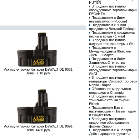
HUTER
В продажу поступило
оборудование торговой марки
РЕСАНТА
Поздравляем с Днем
независимости России!
Поздравляем с 9 мая -
праздником Великой Победы!
Поздравляем с праздником
весны и труда - 1 мая!
В продажу поступила
cадовая техника фирмы SKIL
Поздравляем с
Международным Женским
Днём - 8 Марта!
Поздравляем с Днём
Защитника Отечества!
В продажу поступило
Аккумуляторная батарея DeWALT DE 9061
оборудование торговой марки
Цена: 3010 руб.
SKAT
В продажу поступили
генераторы Compact торговой
марки Сварог
Обновление модельного
ряда фирмы Champion
В продажу поступили
точильные станки фирмы
Elitech
Поздравляем Вас с
наступающими Новым Годом
и Рождеством!
В продажу поступило
сварочное оборудование
Аккумуляторная батарея DeWALT DE 9091
фирмы Сварог
Цена: 4480 руб.
Поздравляем с 4 ноября -
Днём народного единства!