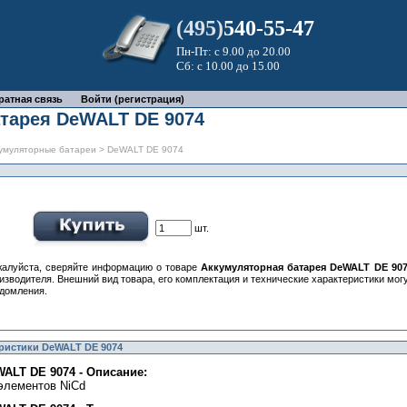
(495)
540-55-47
Пн-Пт: с 9.00 до 20.00
Сб: с 10.00 до 15.00
ратная связь
Войти (регистрация)
тарея DeWALT DE 9074
умуляторные батареи
> DeWALT DE 9074
шт.
алуйста, сверяйте информацию о товаре
Аккумуляторная батарея DeWALT DE 90
изводителя. Внешний вид товара, его комплектация и технические характеристики мо
домления.
еристики DeWALT DE 9074
ALT DE 9074 - Описание:
элементов NiCd