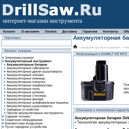
интернет-магазин инструмента
Каталог
О магазине
Оплата
Доставка
Гарантии
Контакты
Об
Аккумуляторная ба
Партнеры
>
Аккумуляторный инструмент
>
Акк
Каталог товаров
Информация о DeWALT DE 9074
Электроинструмент
Аккумуляторный инструмент
Аккумуляторные батареи
Аккумуляторные гайковерты
Аккумуляторные дрели-шуруповерты
Аккумуляторные лобзики
Аккумуляторные ножницы
Аккумуляторные отвертки
Пож
Аккумуляторные перфораторы
про
Аккумуляторные пилы
Аккумуляторные рубанки
уве
Аккумуляторные степлеры
Аккумуляторные фонари
Аккумуляторные шлифовальные машины
Аккумуляторные шуруповерты
Зарядные устройства
Описание и технические характ
Прочие аккумуляторные инструменты
Садовая техника
Аккумуляторная батарея DeW
Сварочное оборудование
• Технология аккумуляторных 
Компрессоры воздушные
Пуско-зарядные устройства