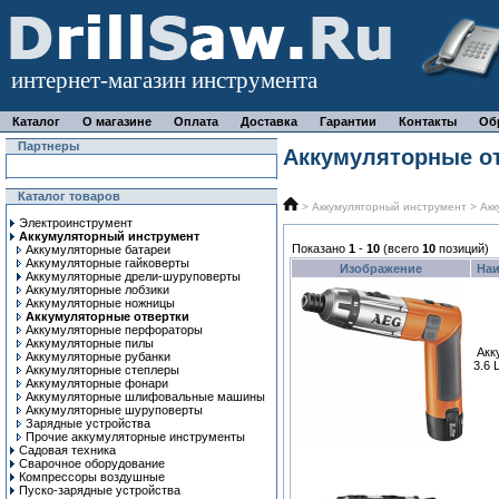
интернет-магазин инструмента
Каталог
О магазине
Оплата
Доставка
Гарантии
Контакты
Об
Партнеры
Аккумуляторные о
Каталог товаров
>
Аккумуляторный инструмент
> Акк
Электроинструмент
Аккумуляторный инструмент
Показано
1
-
10
(всего
10
позиций)
Аккумуляторные батареи
Аккумуляторные гайковерты
Изображение
На
Аккумуляторные дрели-шуруповерты
Аккумуляторные лобзики
Аккумуляторные ножницы
Аккумуляторные отвертки
Аккумуляторные перфораторы
Аккумуляторные пилы
Акк
Аккумуляторные рубанки
3.6 L
Аккумуляторные степлеры
Аккумуляторные фонари
Аккумуляторные шлифовальные машины
Аккумуляторные шуруповерты
Зарядные устройства
Прочие аккумуляторные инструменты
Садовая техника
Сварочное оборудование
Компрессоры воздушные
Пуско-зарядные устройства