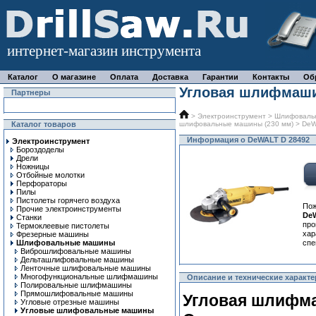
интернет-магазин инструмента
Каталог
О магазине
Оплата
Доставка
Гарантии
Контакты
Об
Угловая шлифмаши
Партнеры
>
Электроинструмент
>
Шлифоваль
Каталог товаров
шлифовальные машины (230 мм)
> DeW
Информация о DeWALT D 28492
Электроинструмент
Бороздоделы
Дрели
Ножницы
Отбойные молотки
Перфораторы
Пилы
Пистолеты горячего воздуха
Пож
Прочие электроинструменты
De
Станки
про
Термоклеевые пистолеты
ха
Фрезерные машины
Шлифовальные машины
спе
Виброшлифовальные машины
Дельташлифовальные машины
Ленточные шлифовальные машины
Многофункциональные шлифмашины
Описание и технические характе
Полировальные шлифмашины
Прямошлифовальные машины
Угловая шлифма
Угловые отрезные машины
Угловые шлифовальные машины