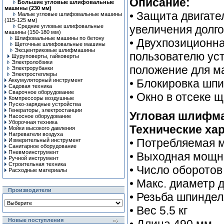
Описание:
Большие угловые шлифовальные
машины (230 мм)
• Защита двигате
Малые угловые шлифовальные машины
(115-125 мм)
Средние угловые шлифовальные
увеличения долг
машины (150-180 мм)
Шлифовальные машины по бетону
• Двухпозиционна
Щеточные шлифовальные машины
Эксцентриковые шлифмашины
пользователю ус
Шуруповерты, гайковерты
Электролобзики
положение для м
Электрорубанки
Электростеплеры
Аккумуляторный инструмент
• Блокировка шп
Садовая техника
Сварочное оборудование
• Окно в отсеке 
Компрессоры воздушные
Пуско-зарядные устройства
Генераторы, электростанции
Угловая шлифма
Насосное оборудование
Уборочная техника
Технические хар
Мойки высокого давления
Нагреватели воздуха
• Потребляемая 
Измерительный инструмент
Санитарное оборудование
Пневмоинструмент
• Выходная мощн
Ручной инcтрумент
Строительная техника
• Число оборотов 
Расходные материалы
• Макс. диаметр 
Производители
• Резьба шпинде
• Вес 5.5 кг
Новые поступления