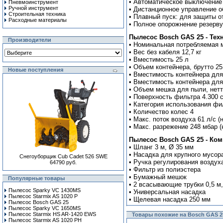
• Автоматическое выключение
Пневмоинструмент
Ручной инcтрумент
• Дистанционное управление о
Строительная техника
• Плавный пуск: для защиты о
Расходные материалы
• Полное опорожнение резервуа
Пылесос Bosch GAS 25 - Тех
Производители
• Номинальная потребляемая 
• Вес без кабеля 12,7 кг
• Вместимость 25 л
• Объем контейнера, брутто 25
Новые поступления
• Вместимость контейнера для
• Вместимость контейнера для
• Объем мешка для пыли, нетт
• Поверхность фильтра 4.300 
• Категория использования фи
• Количество колес 4
• Макс. поток воздуха 61 л/с (
• Макс. разрежение 248 мбар (
Пылесос Bosch GAS 25 - Ком
• Шланг 3 м, Ø 35 мм
• Насадка для крупного мусор
Снегоуборщик Cub Cadet 526 SWE
• Ручка регулирования воздух
64790 руб.
• Фильтр из полиэстера
• Бумажный мешок
Популярные товары
• 2 всасывающие трубки 0,5 м
Пылесос Sparky VC 1430MS
• Универсальная насадка
Пылесос Starmix AS 1020 P
• Щелевая насадка 250 мм
Пылесос Bosch GAS 25
Пылесос Sparky VC 1650MS
Пылесос Starmix HS AR-1420 EWS
Товары похожие на Bosch GAS 2
Пылесос Starmix AS 1020 PH