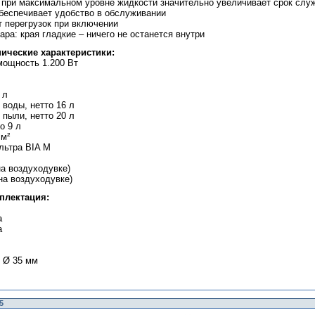
 при максимальном уровне жидкости значительно увеличивает срок слу
беспечивает удобство в обслуживании
т перегрузок при включении
ра: края гладкие – ничего не останется внутри
нические характеристики:
мощность 1.200 Вт
 л
 воды, нетто 16 л
 пыли, нетто 20 л
о 9 л
см²
льтра BIA M
на воздуходувке)
на воздуходувке)
плектация:
а
а
, Ø 35 мм
5