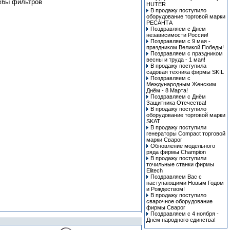
жбы фильтров
HUTER
В продажу поступило
оборудование торговой марки
РЕСАНТА
Поздравляем с Днем
независимости России!
Поздравляем с 9 мая -
праздником Великой Победы!
Поздравляем с праздником
весны и труда - 1 мая!
В продажу поступила
cадовая техника фирмы SKIL
Поздравляем с
Международным Женским
Днём - 8 Марта!
Поздравляем с Днём
Защитника Отечества!
В продажу поступило
оборудование торговой марки
SKAT
В продажу поступили
генераторы Compact торговой
марки Сварог
Обновление модельного
ряда фирмы Champion
В продажу поступили
точильные станки фирмы
Elitech
Поздравляем Вас с
наступающими Новым Годом
и Рождеством!
В продажу поступило
сварочное оборудование
фирмы Сварог
Поздравляем с 4 ноября -
Днём народного единства!