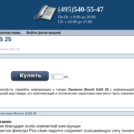
(495)
540-55-47
Пн-Пт: с 9.00 до 20.00
Сб: с 10.00 до 15.00
ратная связь
Войти (регистрация)
S 25
Bosch GAS 25
шт.
алуйста, сверяйте информацию о товаре
Пылесос Bosch GAS 25
с информацией
шний вид товара, его комплектация и технические характеристики могут быть измене
ристики Bosch GAS 25
сание:
ния благодаря особо компактной конструкции
очистки фильтра Plus-clеan надолго сохраняет всасывающую силу пылес