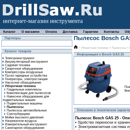
интернет-магазин инструмента
Каталог
О магазине
Оплата
Доставка
Гарантии
Контакты
Об
Пылесос Bosch GA
Партнеры
>
Уборочная техника
>
Пылесосы
> 
Каталог товаров
Информация о Bosch GAS 25
Электроинструмент
Аккумуляторный инструмент
Садовая техника
Сварочное оборудование
Компрессоры воздушные
Пуско-зарядные устройства
Генераторы, электростанции
Насосное оборудование
Уборочная техника
Пож
Гладильные комплексы
Вне
Комплектации для пылесосов
Навесное оборудование для
подметальных машин
Подметальные машины
Пылесосы
Описание и технические характе
Пылесосы автомобильные
Снегоуборщики
Мойки высокого давления
Пылесос Bosch GAS 25 - Опи
Нагреватели воздуха
• Удобство переноски и хране
Измерительный инструмент
• Электромагнитная система 
Санитарное оборудование