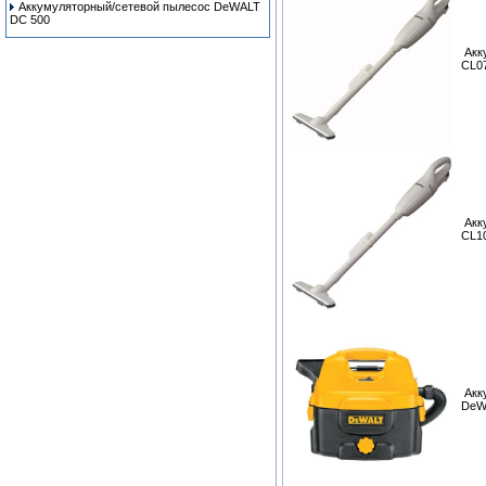
Аккумуляторный/сетевой пылесос DeWALT
DC 500
Акк
CL0
Акк
CL1
Акк
DeW