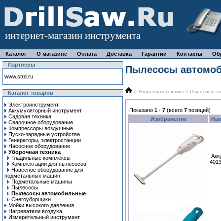
интернет-магазин инструмента
Каталог
О магазине
Оплата
Доставка
Гарантии
Контакты
Об
Партнеры
Пылесосы автомо
www.strd.ru
>
Уборочная техника
> Пылесосы а
Каталог товаров
Электроинструмент
Показано
1
-
7
(всего
7
позиций)
Аккумуляторный инструмент
Садовая техника
Изображение
На
Сварочное оборудование
Компрессоры воздушные
Пуско-зарядные устройства
Генераторы, электростанции
Насосное оборудование
Уборочная техника
Акк
Гладильные комплексы
401
Комплектации для пылесосов
Навесное оборудование для
подметальных машин
Подметальные машины
Пылесосы
Пылесосы автомобильные
Снегоуборщики
Мойки высокого давления
Нагреватели воздуха
Измерительный инструмент