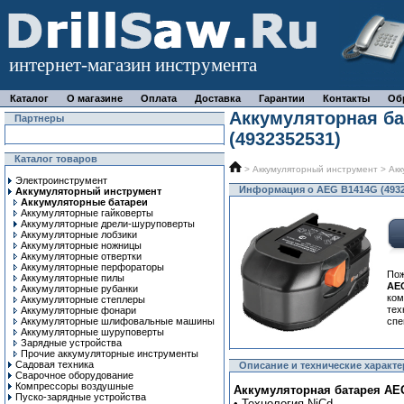
интернет-магазин инструмента
Каталог
О магазине
Оплата
Доставка
Гарантии
Контакты
Об
Аккумуляторная б
Партнеры
(4932352531)
Каталог товаров
>
Аккумуляторный инструмент
>
Акк
Электроинструмент
Информация о AEG B1414G (4932
Аккумуляторный инструмент
Аккумуляторные батареи
Аккумуляторные гайковерты
Аккумуляторные дрели-шуруповерты
Аккумуляторные лобзики
Аккумуляторные ножницы
Аккумуляторные отвертки
Аккумуляторные перфораторы
Пож
Аккумуляторные пилы
AE
Аккумуляторные рубанки
ком
Аккумуляторные степлеры
тех
Аккумуляторные фонари
Аккумуляторные шлифовальные машины
спе
Аккумуляторные шуруповерты
Зарядные устройства
Прочие аккумуляторные инструменты
Садовая техника
Описание и технические характе
Сварочное оборудование
Компрессоры воздушные
Аккумуляторная батарея AEG
Пуско-зарядные устройства
• Технология NiCd