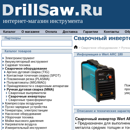
интернет-магазин инструмента
Каталог
О магазине
Оплата
Доставка
Гарантии
Контакты
Об
Сварочный инверто
Партнеры
>
Сварочное оборудование
>
Ручна
Каталог товаров
Информация о Wert ARC 180
Электроинструмент
Аккумуляторный инструмент
Садовая техника
Сварочное оборудование
Аргоно-дуговая сварка (TIG)
Контактная точечная сварка (SPOT)
Плазменная резка (PLASMA)
Полуавтоматы (MIG/MAG)
Пож
Принадлежности к сварочным аппаратам
про
Ручная дуговая сварка (MMA)
Сварочные выпрямители
уве
Сварочные инверторы
Сварочные трансформаторы
Компрессоры воздушные
Пуско-зарядные устройства
Генераторы, электростанции
Описание и технические характе
Насосное оборудование
Уборочная техника
Сварочный инвертор Wert AR
Мойки высокого давления
• Предназначен для выполнен
Нагреватели воздуха
металла средних толщин и то
Измерительный инструмент