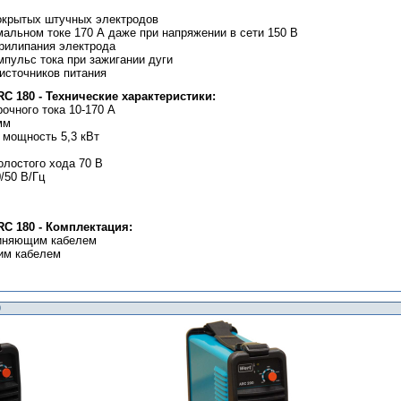
покрытых штучных электродов
мальном токе 170 А даже при напряжении в сети 150 В
прилипания электрода
пульс тока при зажигании дуги
 источников питания
C 180 - Технические характеристики:
очного тока 10-170 А
мм
 мощность 5,3 кВт
олостого хода 70 В
/50 В/Гц
C 180 - Комплектация:
диняющим кабелем
им кабелем
0