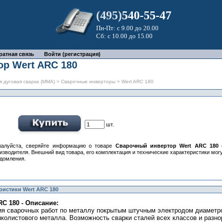
(495)
540-55-47
Пн-Пт: с 9.00 до 20.00
Сб: с 10.00 до 15.00
ратная связь
Войти (регистрация)
р Wert ARC 180
я дуговая сварка (MMA)
>
Сварочные инверторы
> Wert ARC 180
шт.
алуйста, сверяйте информацию о товаре
Сварочный инвертор Wert ARC 180
с
изводителя. Внешний вид товара, его комплектация и технические характеристики мо
домления.
ристики Wert ARC 180
C 180 - Описание:
ия сварочных работ по металлу покрытым штучным электродом диаметром
нколистового металла. Возможность сварки сталей всех классов и разн