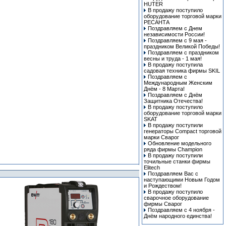
HUTER
В продажу поступило
оборудование торговой марки
РЕСАНТА
Поздравляем с Днем
независимости России!
Поздравляем с 9 мая -
праздником Великой Победы!
Поздравляем с праздником
весны и труда - 1 мая!
В продажу поступила
cадовая техника фирмы SKIL
Поздравляем с
Международным Женским
Днём - 8 Марта!
Поздравляем с Днём
Защитника Отечества!
В продажу поступило
оборудование торговой марки
SKAT
В продажу поступили
генераторы Compact торговой
марки Сварог
Обновление модельного
ряда фирмы Champion
В продажу поступили
точильные станки фирмы
Elitech
Поздравляем Вас с
наступающими Новым Годом
и Рождеством!
В продажу поступило
сварочное оборудование
фирмы Сварог
Поздравляем с 4 ноября -
Днём народного единства!