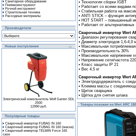
Санитарное оборудование
• Технология сборки IGBT
Пневмоинструмент
• Работает со всеми видами 
Ручной инcтрумент
• Стабильная работа на макси
Строительная техника
• ANTI STICK – функция анти
Расходные материалы
• HOT START – повышенный им
• Работает от альтернативных
Производители
Сварочный инвертор Wert AR
• Диапазон регулирования свар
• Диаметр электродов 1,6-4,0 
• Максимальная потребляемая
Новые поступления
• Производительность 30%
• Максимальное напряжение х
• Напряжение сети/частота 220
• Класс защиты IP 21
• Вес 4,5 кг
Сварочный инвертор Wert AR
• Электрододержатель с сое
• Клемма массы с соединяющ
• Щиток сварщика
• Щётка для снятия шлака
Электрический измельчитель Wolf Garten SDL
2500
Товары похожие на Wert ARC 18
12990 руб.
Популярные товары
Сварочный инвертор FUBAG IN 160
Сварочный инвертор FUBAG IN 160 (маска)
Сварочный инвертор TELWIN Force 165
case