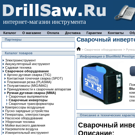
интернет-магазин инструмента
Каталог
О магазине
Оплата
Доставка
Гарантии
Контакты
Об
Сварочный инверто
Партнеры
>
Сварочное оборудование
>
Ручна
Каталог товаров
Информация о BlueWeld Prestige
Электроинструмент
Аккумуляторный инструмент
Садовая техника
Сварочное оборудование
Аргоно-дуговая сварка (TIG)
Контактная точечная сварка (SPOT)
Плазменная резка (PLASMA)
Пож
Полуавтоматы (MIG/MAG)
Blu
Принадлежности к сварочным аппаратам
ком
Ручная дуговая сварка (MMA)
Сварочные выпрямители
тех
Сварочные инверторы
спе
Сварочные трансформаторы
Компрессоры воздушные
Пуско-зарядные устройства
Генераторы, электростанции
Описание и технические характер
Насосное оборудование
Уборочная техника
Сварочный инвер
Мойки высокого давления
Нагреватели воздуха
Описание:
Измерительный инструмент