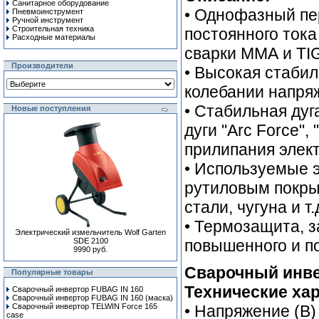
Санитарное оборудование
• Однофазный пе
Пневмоинструмент
Ручной инcтрумент
Строительная техника
постоянного ток
Расходные материалы
сварки ММА и TI
Производители
• Высокая стабил
колебании напря
• Стабильная дуг
Новые поступления
дуги "Arc Force",
прилипания элек
• Используемые 
рутиловым покры
стали, чугуна и т.
• Термозащита, з
Электрический измельчитель Wolf Garten
SDE 2100
повышенного и п
9990 руб.
Сварочный инвер
Популярные товары
Технические хар
Сварочный инвертор FUBAG IN 160
Сварочный инвертор FUBAG IN 160 (маска)
Сварочный инвертор TELWIN Force 165
• Напряжение (В)
case