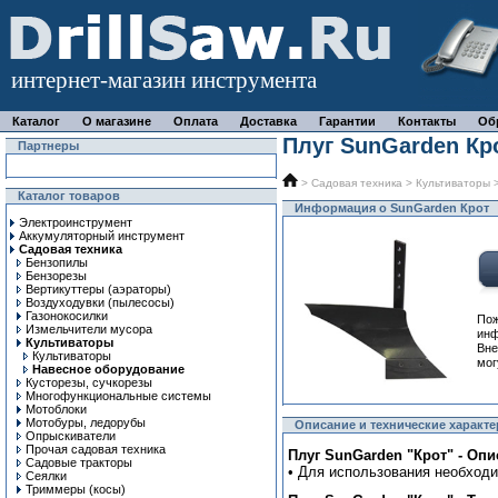
интернет-магазин инструмента
Каталог
О магазине
Оплата
Доставка
Гарантии
Контакты
Об
Плуг SunGarden Кр
Партнеры
>
Садовая техника
>
Культиваторы
Каталог товаров
Информация о SunGarden Крот
Электроинструмент
Аккумуляторный инструмент
Садовая техника
Бензопилы
Бензорезы
Вертикуттеры (аэраторы)
Воздуходувки (пылесосы)
Газонокосилки
Пож
Измельчители мусора
ин
Культиваторы
Вне
Культиваторы
мог
Навесное оборудование
Кусторезы, сучкорезы
Многофункциональные системы
Мотоблоки
Мотобуры, ледорубы
Описание и технические характ
Опрыскиватели
Прочая садовая техника
Плуг SunGarden "Крот" - Опи
Садовые тракторы
• Для использования необход
Сеялки
Триммеры (косы)