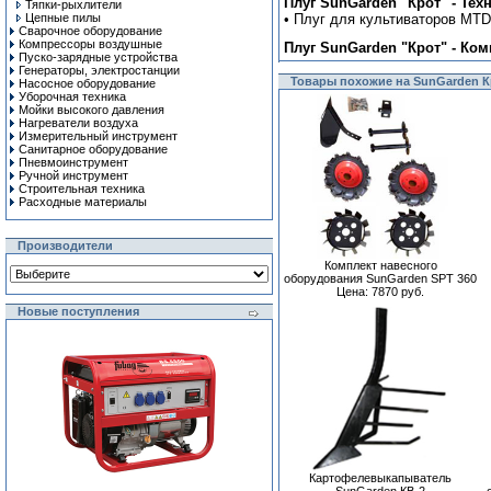
Плуг SunGarden "Крот" - Тех
Тяпки-рыхлители
Цепные пилы
• Плуг для культиваторов MTD
Сварочное оборудование
Компрессоры воздушные
Плуг SunGarden "Крот" - Ком
Пуско-зарядные устройства
Генераторы, электростанции
Товары похожие на SunGarden К
Насосное оборудование
Уборочная техника
Мойки высокого давления
Нагреватели воздуха
Измерительный инструмент
Санитарное оборудование
Пневмоинструмент
Ручной инcтрумент
Строительная техника
Расходные материалы
Производители
Комплект навесного
оборудования SunGarden SPT 360
Цена: 7870 руб.
Новые поступления
Картофелевыкапыватель