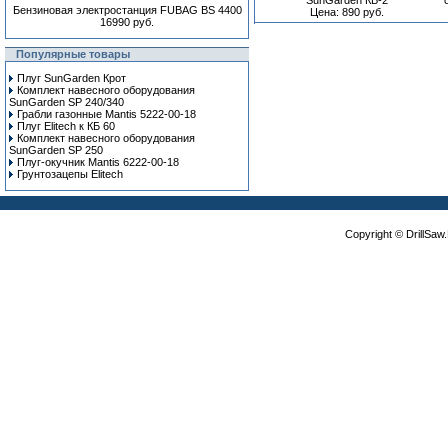
SunGarden КВ-2
Бензиновая электростанция FUBAG BS 4400
Цена: 890 руб.
16990 руб.
Популярные товары
Плуг SunGarden Крот
Комплект навесного оборудования
SunGarden SP 240/340
Грабли газонные Mantis 5222-00-18
Плуг Elitech к КБ 60
Комплект навесного оборудования
SunGarden SP 250
Плуг-окучник Mantis 6222-00-18
Грунтозацепы Elitech
Copyright © DrillSa