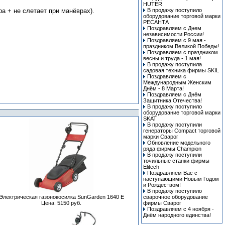
HUTER
а + не слетает при манёврах).
В продажу поступило
оборудование торговой марки
РЕСАНТА
Поздравляем с Днем
независимости России!
Поздравляем с 9 мая -
праздником Великой Победы!
Поздравляем с праздником
весны и труда - 1 мая!
В продажу поступила
cадовая техника фирмы SKIL
Поздравляем с
Международным Женским
Днём - 8 Марта!
Поздравляем с Днём
Защитника Отечества!
В продажу поступило
оборудование торговой марки
SKAT
В продажу поступили
генераторы Compact торговой
марки Сварог
Обновление модельного
ряда фирмы Champion
В продажу поступили
точильные станки фирмы
Elitech
Поздравляем Вас с
наступающими Новым Годом
и Рождеством!
В продажу поступило
Электрическая газонокосилка SunGarden 1640 E
сварочное оборудование
Цена: 5150 руб.
фирмы Сварог
Поздравляем с 4 ноября -
Днём народного единства!