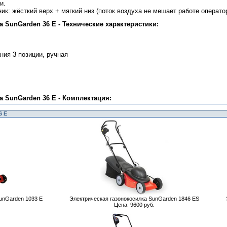
и.
к: жёсткий верх + мягкий низ (поток воздуха не мешает работе оператор
 SunGarden 36 E - Технические характеристики:
ния 3 позиции, ручная
а SunGarden 36 E - Комплектация:
6 E
unGarden 1033 E
Электрическая газонокосилка SunGarden 1846 ES
Цена: 9600 руб.