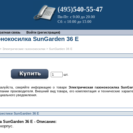
(495)
540-55-47
Пн-Пт: с 9.00 до 20.00
Сб: с 10.00 до 15.00
ратная связь
Войти (регистрация)
онокосилка SunGarden 36 E
>
Электрические газонокосилки
> SunGarden 36 E
шт.
алуйста, сверяйте информацию о товаре
Электрическая газонокосилка SunGar
пании производителя. Внешний вид товара, его комплектация и технические характ
циального уведомления.
ристики SunGarden 36 E
а SunGarden 36 E - Описание:
корпус.