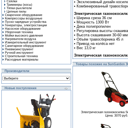
Сеялки
• Эксклюзивный дизайн косилк
Триммеры (косы)
• Комбинированный травосборни
Тяпки-рыхлители
Цепные пилы
Электрическая газонокосилка
Сварочное оборудование
• Ширина среза 36 см
Компрессоры воздушные
Пуско-зарядные устройства
• Мощность 1300 Вт
Генераторы, электростанции
• Дека полипропилен
Насосное оборудование
• Регулировка высоты скашива
Уборочная техника
• Высота скашивания 30-60 мм
Мойки высокого давления
Нагреватели воздуха
• Объём травосборника 45 л
Измерительный инструмент
• Привод на колёса нет
Санитарное оборудование
• Вес 13,0 кг
Пневмоинструмент
Ручной инcтрумент
Электрическая газонокосилк
Строительная техника
Расходные материалы
Товары похожие на SunGarden 3
Производители
Новые поступления
Электрическая газонокосилка S
Цена: 3070 руб.