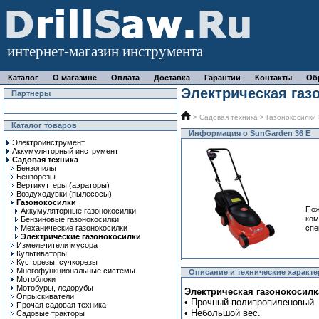
интернет-магазин инструмента
Каталог
О магазине
Оплата
Доставка
Гарантии
Контакты
Об
Электрическая газ
Партнеры
>
Садовая техника
>
Газонокосилки
Каталог товаров
Информация о SunGarden 36 E
Электроинструмент
Аккумуляторный инструмент
Садовая техника
Бензопилы
Бензорезы
Вертикуттеры (аэраторы)
Воздуходувки (пылесосы)
Газонокосилки
Пож
Аккумуляторные газонокосилки
ком
Бензиновые газонокосилки
Механические газонокосилки
спе
Электрические газонокосилки
Измельчители мусора
Культиваторы
Кусторезы, сучкорезы
Многофункциональные системы
Описание и технические характе
Мотоблоки
Мотобуры, ледорубы
Электрическая газонокосилк
Опрыскиватели
• Прочный полипропиленовый 
Прочая садовая техника
• Небольшой вес.
Садовые тракторы