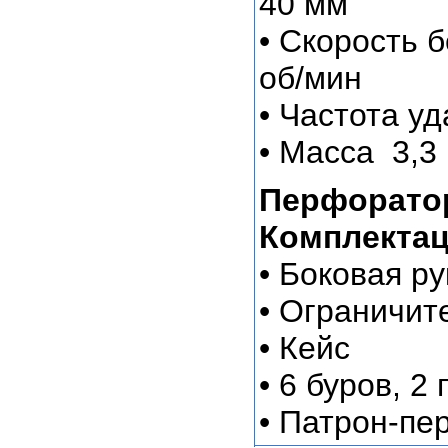
40 мм
• Скорость б
об/мин
• Частота уд
• Масса 3,3 
Перфоратор
Комплектац
• Боковая ру
• Ограничит
• Кейс
• 6 буров, 2 
• Патрон-пе