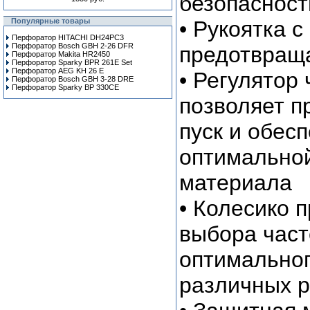
безопасност
Популярные товары
• Рукоятка 
Перфоратор HITACHI DH24PC3
Перфоратор Bosch GBH 2-26 DFR
предотвращ
Перфоратор Makita HR2450
Перфоратор Sparky BPR 261E Set
Перфоратор AEG KH 26 E
• Регулятор
Перфоратор Bosch GBH 3-28 DRE
Перфоратор Sparky BP 330CE
позволяет п
пуск и обес
оптимальной
материала
• Колесико 
выбора час
оптимально
различных р