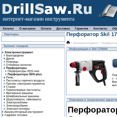
интернет-магазин инструмента
Каталог
О магазине
Оплата
Доставка
Гарантии
Контакты
Об
Перфоратор Skil 1
Партнеры
>
Электроинструмент
>
Перфорато
Каталог товаров
Информация о Skil 1758AK
Электроинструмент
Бороздоделы
Дрели
Ножницы
Отбойные молотки
Перфораторы
Перфораторы SDS-max
Перфораторы SDS-plus
Пож
Пилы
с 
Пистолеты горячего воздуха
Вне
Прочие электроинструменты
мог
Станки
Термоклеевые пистолеты
Фрезерные машины
Шлифовальные машины
Шуруповерты, гайковерты
Описание и технические характе
Электролобзики
Электрорубанки
Перфоратор
Электростеплеры
Аккумуляторный инструмент
Садовая техника