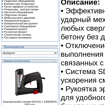
Описание:
Сварочное оборудование
Компрессоры воздушные
Пуско-зарядные устройства
• Эффектив
Генераторы, электростанции
Насосное оборудование
Уборочная техника
ударный ме
Мойки высокого давления
Нагреватели воздуха
Измерительный инструмент
любых сверл
Санитарное оборудование
Пневмоинструмент
Ручной инcтрумент
бетону без 
Строительная техника
Расходные материалы
• Отключени
Производители
выполнения 
связанных с
Новые поступления
• Система S
ускорения с
• Рукоятка 
для удобног
Электрический степлер NOVUS J-105EADHG
1830 руб.