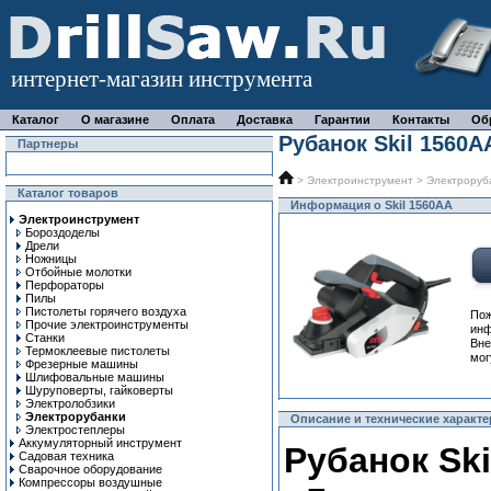
интернет-магазин инструмента
Каталог
О магазине
Оплата
Доставка
Гарантии
Контакты
Об
Рубанок Skil 1560A
Партнеры
>
Электроинструмент
>
Электроруб
Каталог товаров
Информация о Skil 1560AA
Электроинструмент
Бороздоделы
Дрели
Ножницы
Отбойные молотки
Перфораторы
Пилы
Пистолеты горячего воздуха
Пож
Прочие электроинструменты
ин
Станки
Вне
Термоклеевые пистолеты
мог
Фрезерные машины
Шлифовальные машины
Шуруповерты, гайковерты
Электролобзики
Электрорубанки
Описание и технические характе
Электростеплеры
Аккумуляторный инструмент
Рубанок Ski
Садовая техника
Сварочное оборудование
Компрессоры воздушные