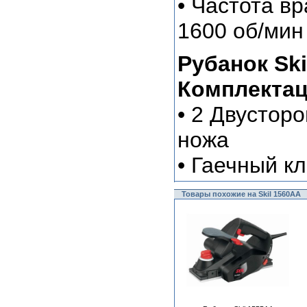
• Частота в
1600 об/мин
Рубанок Ski
Комплектац
• 2 Двустор
ножа
• Гаечный к
Товары похожие на Skil 1560AA