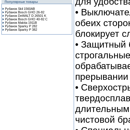
для удобств
Популярные товары
Рубанок Skil 1560AB
• Выключате
Рубанок Bosch GHO 26-82
Рубанок DeWALT D 26501 K
Рубанок Bosch GHO 40-82 C
обеих сторо
Рубанок Makita 1911B
Рубанок Sparky P 282
Рубанок Sparky P 382
блокирует с
• Защитный
строгальные
обрабатыва
прерывании
• Сверхостр
твердосплав
длительным
чистовой бр