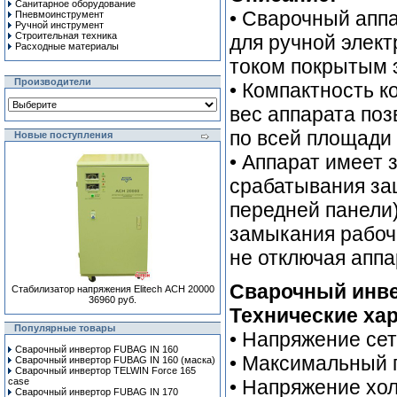
Санитарное оборудование
• Сварочный апп
Пневмоинструмент
Ручной инcтрумент
Строительная техника
для ручной элек
Расходные материалы
током покрытым 
Производители
• Компактность к
вес аппарата по
по всей площади
Новые поступления
• Аппарат имеет 
срабатывания за
передней панели)
замыкания рабочи
не отключая аппа
Сварочный инве
Стабилизатор напряжения Elitech АСН 20000
36960 руб.
Технические хар
Популярные товары
• Напряжение сет
Сварочный инвертор FUBAG IN 160
• Максимальный 
Сварочный инвертор FUBAG IN 160 (маска)
Сварочный инвертор TELWIN Force 165
case
• Напряжение хол
Сварочный инвертор FUBAG IN 170