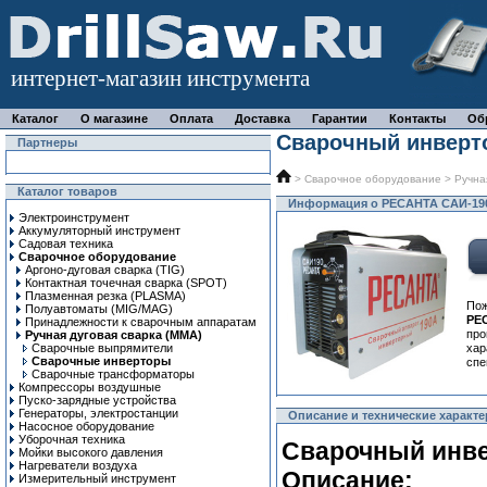
интернет-магазин инструмента
Каталог
О магазине
Оплата
Доставка
Гарантии
Контакты
Об
Сварочный инверт
Партнеры
>
Сварочное оборудование
>
Ручна
Каталог товаров
Информация о РЕСАНТА САИ-19
Электроинструмент
Аккумуляторный инструмент
Садовая техника
Сварочное оборудование
Аргоно-дуговая сварка (TIG)
Контактная точечная сварка (SPOT)
Плазменная резка (PLASMA)
Пож
Полуавтоматы (MIG/MAG)
РЕ
Принадлежности к сварочным аппаратам
про
Ручная дуговая сварка (MMA)
Сварочные выпрямители
ха
Сварочные инверторы
спе
Сварочные трансформаторы
Компрессоры воздушные
Пуско-зарядные устройства
Генераторы, электростанции
Описание и технические характ
Насосное оборудование
Уборочная техника
Сварочный инве
Мойки высокого давления
Нагреватели воздуха
Описание:
Измерительный инструмент