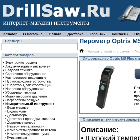
интернет-магазин инструмента
Каталог
О магазине
Оплата
Доставка
Гарантии
Контакты
Об
Пирометр Optris MS
Партнеры
>
Измерительный инструмент
>
Пи
Каталог товаров
Информация о Optris MS Plus с 
Электроинструмент
Аккумуляторный инструмент
Садовая техника
Сварочное оборудование
Компрессоры воздушные
Пуско-зарядные устройства
Генераторы, электростанции
Пож
Насосное оборудование
с 
Уборочная техника
про
Мойки высокого давления
Нагреватели воздуха
ха
Измерительный инструмент
спе
Вехи мерные
Видеоскопы
Дальномеры
Детекторы проводки, металла
Описание и технические характе
Дорожные колеса
Измерители влажности
Описание:
Измерители прочности бетона
Измерители уровня шума
• Широкий темпер
Курвиметры