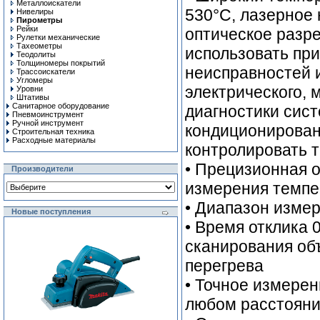
Металлоискатели
530°C, лазерное
Нивелиры
Пирометры
Рейки
оптическое разр
Рулетки механические
Тахеометры
использовать пр
Теодолиты
Толщиномеры покрытий
неисправностей 
Трассоискатели
Угломеры
электрического, 
Уровни
Штативы
Санитарное оборудование
диагностики сист
Пневмоинструмент
Ручной инcтрумент
кондиционировани
Строительная техника
Расходные материалы
контролировать 
• Прецизионная о
Производители
измерения темп
• Диапазон измер
Новые поступления
• Время отклика 
сканирования об
перегрева
• Точное измере
любом расстояни