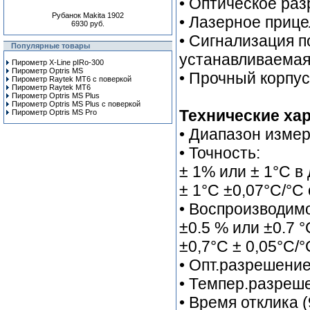
• Оптическое ра
Рубанок Makita 1902
• Лазерное приц
6930 руб.
• Сигнализация п
Популярные товары
устанавливаемая
Пирометр X-Line pIRo-300
Пирометр Optris MS
• Прочный корпус
Пирометр Raytek MT6 с поверкой
Пирометр Raytek MT6
Пирометр Optris MS Plus
Пирометр Optris MS Plus с поверкой
Технические хар
Пирометр Optris MS Pro
• Диапазон измер
• Точность:
± 1% или ± 1°C в
± 1°С ±0,07°С/°С 
• Воспроизводимо
±0.5 % или ±0.7 °
±0,7°С ± 0,05°С/°
• Опт.разрешение
• Темпер.разреш
• Время отклика 