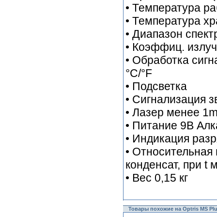
• Температура ра
• Температура хр
• Диапазон спектр
• Коэффиц. излуч
• Обработка сигн
°C/°F
• Подсветка
• Сигнализация з
• Лазер менее 1m
• Питание 9В Ал
• Индикация разр
• Относительная 
конденсат, при t
• Вес 0,15 кг
Товары похожие на Optris MS Pl