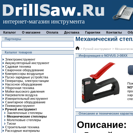
интернет-магазин инструмента
Каталог
О магазине
Оплата
Доставка
Гарантии
Контакты
Об
Механический степ
Партнеры
>
Ручной инcтрумент
>
Механическ
Каталог товаров
Информация о NOVUS J-08XX
Электроинструмент
Аккумуляторный инструмент
Садовая техника
Сварочное оборудование
Компрессоры воздушные
Пуско-зарядные устройства
Генераторы, электростанции
Пож
Насосное оборудование
NO
Уборочная техника
про
Мойки высокого давления
Нагреватели воздуха
ха
Измерительный инструмент
спе
Санитарное оборудование
Пневмоинструмент
Ручной инcтрумент
Заклепочные степлеры
Описание и технические характ
Механические степлеры
Молотковые степлеры
Описание:
Тиски
Строительная техника
Расходные материалы