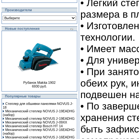
• Легкий ст
Производители
размера в п
• Изготовле
Новые поступления
технологии.
• Имеет мас
• Для униве
• При занят
обеих рук, 
Рубанок Makita 1902
6930 руб.
подвешен на
Популярные товары
• По заверш
Степлер для обшивки панелями NOVUS J-
18
Механический степлер NOVUS J-19EADHG
хранения ст
(набор)
Механический степлер NOVUS J-19EADHG
Механический степлер NOVUS J-09XX
быть зафикс
Механический степлер Bosch HT 14
Механический степлер NOVUS J-16EADHG
(набор)
Механический степлер NOVUS J-16EADHG