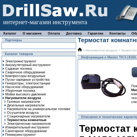
интернет-магазин инструмента
Каталог
О магазине
Оплата
Доставка
Гарантии
Контакты
Об
Термостат комнатны
Партнеры
>
Нагреватели воздуха
>
Термостат
Каталог товаров
Информация о Master TH 5 (4150.
Электроинструмент
Аккумуляторный инструмент
Садовая техника
Сварочное оборудование
Компрессоры воздушные
Пуско-зарядные устройства
Генераторы, электростанции
Пож
Насосное оборудование
Mas
Уборочная техника
ком
Мойки высокого давления
Нагреватели воздуха
тех
Газовые нагреватели
спе
Дизельные нагреватели
Нагреватели на универсальном топливе
Осушители воздуха
Стационарные нагреватели
Описание и технические характер
Термостаты комнатные
Электрические нагреватели
Термостат 
Измерительный инструмент
Санитарное оборудование
Пневмоинструмент