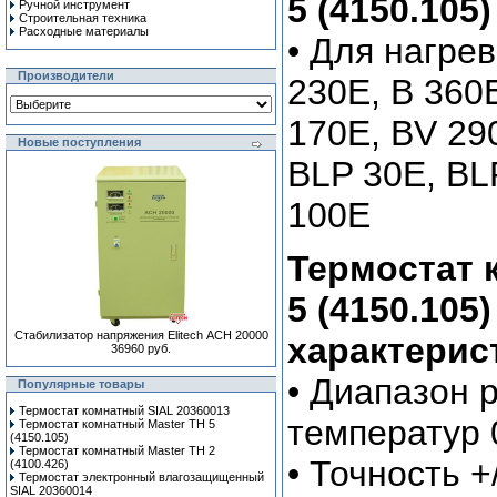
5 (4150.105
Ручной инcтрумент
Строительная техника
Расходные материалы
• Для нагрев
Производители
230E, B 360
170E, BV 29
Новые поступления
BLP 30E, BL
100E
Термостат 
5 (4150.105
Стабилизатор напряжения Elitech АСН 20000
характерис
36960 руб.
• Диапазон 
Популярные товары
Термостат комнатный SIAL 20360013
температур 
Термостат комнатный Master TH 5
(4150.105)
Термостат комнатный Master TH 2
• Точность +
(4100.426)
Термостат электронный влагозащищенный
SIAL 20360014