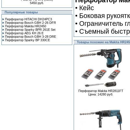
Перфоратор Mak
5450 руб.
• Кейс
Популярные товары
• Боковая рукоят
Перфоратор HITACHI DH24PC3
• Ограничитель г
Перфоратор Bosch GBH 2-26 DFR
Перфоратор Makita HR2450
• Съемный быстр
Перфоратор Sparky BPR 261E Set
Перфоратор AEG KH 26 E
Перфоратор Bosch GBH 3-28 DRE
Перфоратор Sparky BP 330CE
Товары похожие на Makita HR24
Перфоратор Makita HR2811FT
Цена: 14280 руб.