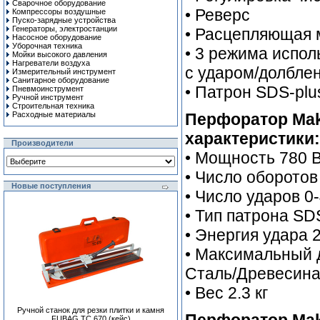
Сварочное оборудование
• Реверс
Компрессоры воздушные
Пуско-зарядные устройства
Генераторы, электростанции
• Расцепляющая
Насосное оборудование
Уборочная техника
• 3 режима испол
Мойки высокого давления
Нагреватели воздуха
с ударом/долбле
Измерительный инструмент
Санитарное оборудование
• Патрон SDS-plu
Пневмоинструмент
Ручной инcтрумент
Строительная техника
Расходные материалы
Перфоратор Mak
характеристики:
Производители
• Мощность 780 
• Число оборотов
Новые поступления
• Число ударов 0
• Тип патрона SD
• Энергия удара 
• Максимальный 
Сталь/Древесина
• Вес 2.3 кг
Ручной станок для резки плитки и камня
FUBAG TC 670 (кейс)