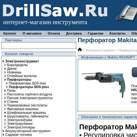
интернет-магазин инструмента
Каталог
О магазине
Оплата
Доставка
Гарантии
Контакты
Об
Перфоратор Makita
Партнеры
>
Электроинструмент
>
Перфорато
Каталог товаров
Информация о Makita HR2450FT
Электроинструмент
Бороздоделы
Дрели
Ножницы
Отбойные молотки
Перфораторы
Перфораторы SDS-max
По
Перфораторы SDS-plus
HR
Пилы
про
Пистолеты горячего воздуха
Прочие электроинструменты
ха
Станки
спе
Термоклеевые пистолеты
Фрезерные машины
Шлифовальные машины
Шуруповерты, гайковерты
Описание и технические характе
Электролобзики
Электрорубанки
Перфоратор Mak
Электростеплеры
Аккумуляторный инструмент
• Регулировка чи
Садовая техника