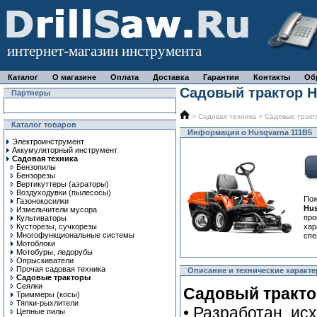
интернет-магазин инструмента
Каталог
О магазине
Оплата
Доставка
Гарантии
Контакты
Об
Садовый трактор H
Партнеры
>
Садовая техника
>
Садовые тракт
Каталог товаров
Информация о Husqvarna 111B5
Электроинструмент
Аккумуляторный инструмент
Садовая техника
Бензопилы
Бензорезы
Вертикуттеры (аэраторы)
Воздуходувки (пылесосы)
По
Газонокосилки
Hus
Измельчители мусора
про
Культиваторы
Кусторезы, сучкорезы
ха
Многофункциональные системы
спе
Мотоблоки
Мотобуры, ледорубы
Опрыскиватели
Прочая садовая техника
Описание и технические характе
Садовые тракторы
Сеялки
Садовый тракто
Триммеры (косы)
Тяпки-рыхлители
• Разработан, ис
Цепные пилы