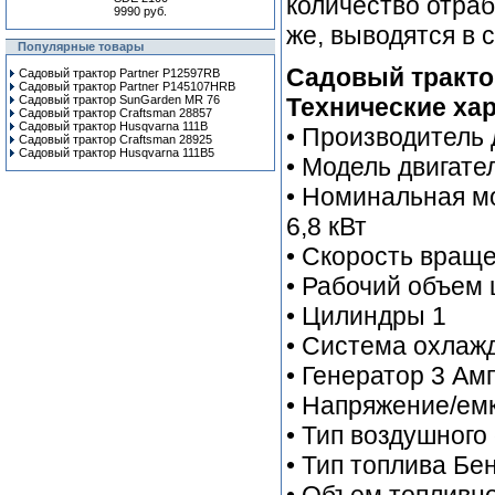
количество отраб
9990 руб.
же, выводятся в 
Популярные товары
Садовый трактор
Садовый трактор Partner P12597RB
Садовый трактор Partner P145107HRB
Садовый трактор SunGarden MR 76
Технические хар
Садовый трактор Craftsman 28857
Садовый трактор Husqvarna 111B
• Производитель 
Садовый трактор Craftsman 28925
Садовый трактор Husqvarna 111B5
• Модель двигател
• Номинальная м
6,8 кВт
• Скорость враще
• Рабочий объем
• Цилиндры 1
• Система охлаж
• Генератор 3 Ам
• Напряжение/емк
• Тип воздушног
• Тип топлива Бе