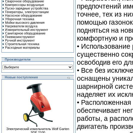
Сварочное оборудование
предпочтений им
Компрессоры воздушные
Пуско-зарядные устройства
Генераторы, электростанции
точнее, тех из ни
Насосное оборудование
Уборочная техника
помощью газонок
Мойки высокого давления
Нагреватели воздуха
подняться на нов
Измерительный инструмент
Санитарное оборудование
комфортную и пр
Пневмоинструмент
Ручной инcтрумент
Строительная техника
• Использование 
Расходные материалы
существенно сокр
Производители
освободив его дл
• Все без исключ
оснащены уникал
Новые поступления
шарнирной систе
наделяет их иск
• Расположенная
обеспечивает не
работы, а распо
двигатель произ
Электрический измельчитель Wolf Garten
SDE 2100