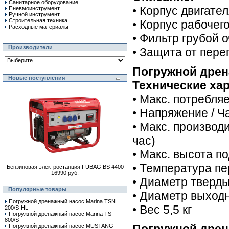
Санитарное оборудование
• Корпус двигател
Пневмоинструмент
Ручной инcтрумент
Строительная техника
• Корпус рабочег
Расходные материалы
• Фильтр грубой о
Производители
• Защита от перег
Погружной дрен
Новые поступления
Технические хар
• Макс. потребля
• Напряжение / Ч
• Макс. производи
час)
• Макс. высота п
• Температура п
Бензиновая электростанция FUBAG BS 4400
16990 руб.
• Диаметр тверды
Популярные товары
• Диаметр выходно
Погружной дренажный насос Marina TSN
• Вес 5,5 кг
200/S-HL
Погружной дренажный насос Marina TS
800/S
Погружной дренажный насос MUSTANG