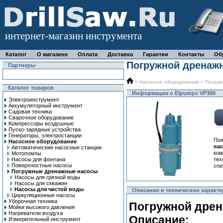
интернет-магазин инструмента
Каталог
О магазине
Оплата
Доставка
Гарантии
Контакты
Об
Погружной дренажн
Партнеры
>
Насосное оборудование
>
Погруж
Каталог товаров
Информация о Elpumps VP300
Электроинструмент
Аккумуляторный инструмент
Садовая техника
Сварочное оборудование
Компрессоры воздушные
Пуско-зарядные устройства
Генераторы, электростанции
Пож
Насосное оборудование
на
Автоматические насосные станции
ком
Мотопомпы
Насосы для фонтана
тех
Поверхностные насосы
спе
Погружные дренажные насосы
Насосы для грязной воды
Насосы для скважин
Насосы для чистой воды
Описание и технические характе
Циркуляционные насосы
Уборочная техника
Погружной дрен
Мойки высокого давления
Нагреватели воздуха
Описание:
Измерительный инструмент