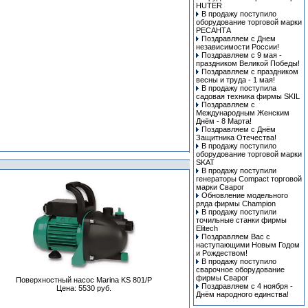
HUTER
В продажу поступило
оборудование торговой марки
РЕСАНТА
Поздравляем с Днем
независимости России!
Поздравляем с 9 мая -
праздником Великой Победы!
Поздравляем с праздником
весны и труда - 1 мая!
В продажу поступила
cадовая техника фирмы SKIL
Поздравляем с
Международным Женским
Днём - 8 Марта!
Поздравляем с Днём
Защитника Отечества!
В продажу поступило
оборудование торговой марки
SKAT
В продажу поступили
генераторы Compact торговой
марки Сварог
Обновление модельного
ряда фирмы Champion
В продажу поступили
точильные станки фирмы
Elitech
Поздравляем Вас с
наступающими Новым Годом
и Рождеством!
В продажу поступило
сварочное оборудование
фирмы Сварог
Поверхностный насос Marina KS 801/P
Поздравляем с 4 ноября -
Цена: 5530 руб.
Днём народного единства!