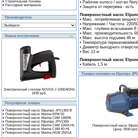
Строительная техника
• Рабочее колесо / кол-во Noryl
Расходные материалы
• Защита от перегрева - есть
Поверхностный насос Elpump
Производители
• Макс. потребляемая мощност
• Напряжение / Частота 220/5
• Макс. глубина всасывания 8
• Макс. производительность 68 
Новые поступления
• Макс. высота подъема 46 м
• Температура перекачиваемой
• Диаметр выходного отверстия
• Вес 13 кг
Поверхностный насос Elpump
• Кабель 1,5 м
Товары похожие на Elpumps JPV
Электрический степлер NOVUS J-105EADHG
1830 руб.
Популярные товары
Поверхностный насос Elpumps JPV1300 B
Поверхностный насос Marina KPM 50
Поверхностный насос Marina CAM 198/PA
Поверхностный насос Elpumps JPV1300
Поверхностный насос Marina CAM 100/A-HL
Поверхностный насос Elpum
Поверхностный насос Marina CAM 40-HL
Цена: 3930 руб.
Поверхностный насос Marina HGM 2N/GA