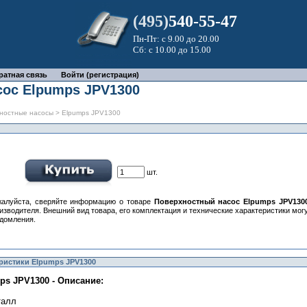
(495)
540-55-47
Пн-Пт: с 9.00 до 20.00
Сб: с 10.00 до 15.00
ратная связь
Войти (регистрация)
ос Elpumps JPV1300
ностные насосы
> Elpumps JPV1300
шт.
алуйста, сверяйте информацию о товаре
Поверхностный насос Elpumps JPV130
изводителя. Внешний вид товара, его комплектация и технические характеристики мо
домления.
ристики Elpumps JPV1300
s JPV1300 - Описание:
талл