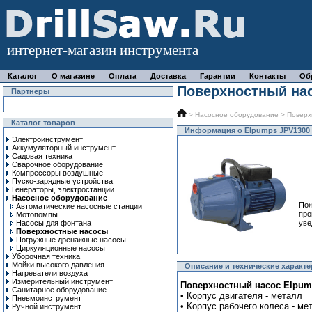
интернет-магазин инструмента
Каталог
О магазине
Оплата
Доставка
Гарантии
Контакты
Об
Поверхностный нас
Партнеры
>
Насосное оборудование
>
Поверх
Каталог товаров
Информация о Elpumps JPV1300
Электроинструмент
Аккумуляторный инструмент
Садовая техника
Сварочное оборудование
Компрессоры воздушные
Пуско-зарядные устройства
Генераторы, электростанции
Насосное оборудование
Пож
Автоматические насосные станции
про
Мотопомпы
Насосы для фонтана
уве
Поверхностные насосы
Погружные дренажные насосы
Циркуляционные насосы
Уборочная техника
Мойки высокого давления
Описание и технические характе
Нагреватели воздуха
Измерительный инструмент
Поверхностный насос Elpump
Санитарное оборудование
• Корпус двигателя - металл
Пневмоинструмент
• Корпус рабочего колеса - ме
Ручной инcтрумент