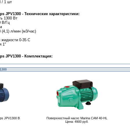
 / 1 шт
s JPV1300 - Технические характеристики:
ь 1300 Вт
0 В/Гц
 м
(4,1) л/мин (м3/час)
 жидкости 0-35 C
 1''
s JPV1300 - Комплектация:
1300
ps JPV1300 B
Поверхностный насос Marina CAM 40-HL
Цена: 4900 руб.