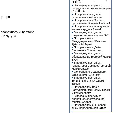
HUTER
В продажу поступило
оборудование торговой марки
РЕСАНТА
Поздравляем с Днем
ертора
независимости России!
Поздравляем с 9 мая -
праздником Великой Победы!
Поздравляем с праздником
весны и труда - 1 мая!
 сварочного инвертора
В продажу поступила
и и чугуна
cадовая техника фирмы SKIL
Поздравляем с
Международным Женским
Днём - 8 Марта!
Поздравляем с Днём
Защитника Отечества!
В продажу поступило
оборудование торговой марки
SKAT
В продажу поступили
генераторы Compact торговой
марки Сварог
Обновление модельного
ряда фирмы Champion
В продажу поступили
точильные станки фирмы
Elitech
Поздравляем Вас с
наступающими Новым Годом
и Рождеством!
В продажу поступило
сварочное оборудование
фирмы Сварог
Поздравляем с 4 ноября -
Днём народного единства!