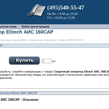
(495)
540-55-47
Пн-Пт: с 9.00 до 20.00
Сб: с 10.00 до 15.00
ратная связь
Войти (регистрация)
р Elitech АИС 160САР
я дуговая сварка (MMA)
>
Сварочные инверторы
> Elitech АИС 160САР
АР
шт.
алуйста, сверяйте информацию о товаре
Сварочный инвертор Elitech АИС 160С
изводителя. Внешний вид товара, его комплектация и технические характеристики мо
домления.
ристики Elitech АИС 160САР
 АИС 160САР - Описание: