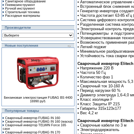
Санитарное оборудование
• Автоматическое управление
Пневмоинструмент
• Встроенный блок снижения н
Ручной инcтрумент
• Генератор инвертора создае
Строительная техника
• Частота достигает 63-85 кГ
Расходные материалы
• Система цифрового контроля
• Разделенная система контр
Производители
• Электронный контроль предв
• Потенциометры и подстроеч
• Усовершенствованная технол
• Возможность применения раз
Новые поступления
• Легкий поджиг
• Минимальное разбрызгивани
• Устойчивость тока сварки п
Сварочный инвертор Elitech
• Напряжение 220 В
• Частота 50 Гц
• Количество фаз 1
• Максимальная мощность 5,3
• Сварочный ток 10-160 А
• Период нагрузки 60 %
• Диаметр электрода 1,6-4,0 м
Бензиновая электростанция FUBAG BS 4400
• Класс изоляции F
16990 руб.
• Класс Защиты IP 21S
• Габариты 315x123x177
Популярные товары
• Вес 4,2 кг
Сварочный инвертор FUBAG IN 160
Сварочный инвертор Elitech
Сварочный инвертор FUBAG IN 160 (маска)
• Cварочные кабели по 3 м
Сварочный инвертор TELWIN Force 165
case
• Электрододержатель
Сварочный инвертор FUBAG IN 170