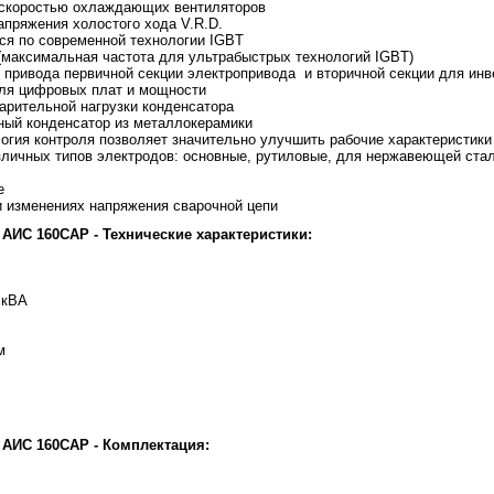
 скоростью охлаждающих вентиляторов
апряжения холостого хода V.R.D.
тся по современной технологии IGBT
ц (максимальная частота для ультрабыстрых технологий IGBT)
 привода первичной секции электропривода и вторичной секции для инв
оля цифровых плат и мощности
арительной нагрузки конденсатора
ный конденсатор из металлокерамики
огия контроля позволяет значительно улучшить рабочие характеристики
личных типов электродов: основные, рутиловые, для нержавеющей стал
е
ри изменениях напряжения сварочной цепи
 АИС 160САР - Технические характеристики:
 кВА
м
 АИС 160САР - Комплектация: