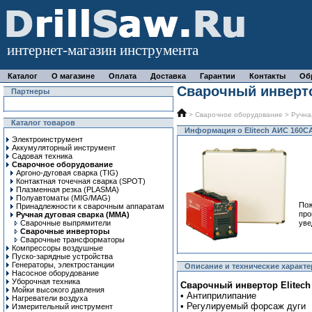
интернет-магазин инструмента
Каталог
О магазине
Оплата
Доставка
Гарантии
Контакты
Об
Сварочный инверто
Партнеры
>
Сварочное оборудование
>
Ручна
Каталог товаров
Информация о Elitech АИС 160С
Электроинструмент
Аккумуляторный инструмент
Садовая техника
Сварочное оборудование
Аргоно-дуговая сварка (TIG)
Контактная точечная сварка (SPOT)
Плазменная резка (PLASMA)
Полуавтоматы (MIG/MAG)
Пож
Принадлежности к сварочным аппаратам
про
Ручная дуговая сварка (MMA)
Сварочные выпрямители
уве
Сварочные инверторы
Сварочные трансформаторы
Компрессоры воздушные
Пуско-зарядные устройства
Генераторы, электростанции
Описание и технические характе
Насосное оборудование
Уборочная техника
Сварочный инвертор Elitech
Мойки высокого давления
• Антиприлипание
Нагреватели воздуха
• Регулируемый форсаж дуги
Измерительный инструмент