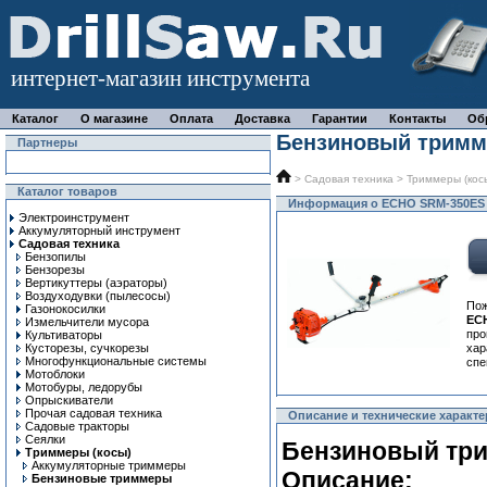
интернет-магазин инструмента
Каталог
О магазине
Оплата
Доставка
Гарантии
Контакты
Об
Бензиновый тримм
Партнеры
>
Садовая техника
>
Триммеры (кос
Каталог товаров
Информация о ECHO SRM-350ES
Электроинструмент
Аккумуляторный инструмент
Садовая техника
Бензопилы
Бензорезы
Вертикуттеры (аэраторы)
Воздуходувки (пылесосы)
Пож
Газонокосилки
EC
Измельчители мусора
про
Культиваторы
Кусторезы, сучкорезы
ха
Многофункциональные системы
спе
Мотоблоки
Мотобуры, ледорубы
Опрыскиватели
Прочая садовая техника
Описание и технические характ
Садовые тракторы
Сеялки
Бензиновый тр
Триммеры (косы)
Аккумуляторные триммеры
Описание:
Бензиновые триммеры