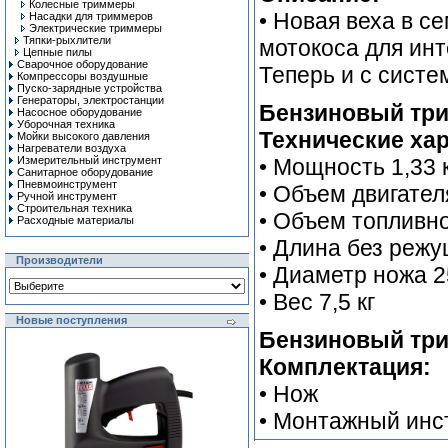
Колесные триммеры
• Новая веха в 
Насадки для триммеров
Электрические триммеры
Тяпки-рыхлители
мотокоса для инт
Цепные пилы
Сварочное оборудование
Теперь и с систе
Компрессоры воздушные
Пуско-зарядные устройства
Генераторы, электростанции
Бензиновый три
Насосное оборудование
Уборочная техника
Технические хар
Мойки высокого давления
Нагреватели воздуха
Измерительный инструмент
• Мощность 1,33 
Санитарное оборудование
Пневмоинструмент
• Объем двигател
Ручной инcтрумент
Строительная техника
• Объем топливно
Расходные материалы
• Длина без режу
Производители
• Диаметр ножа 
• Вес 7,5 кг
Новые поступления
Бензиновый три
Комплектация:
• Нож
• Монтажный инс