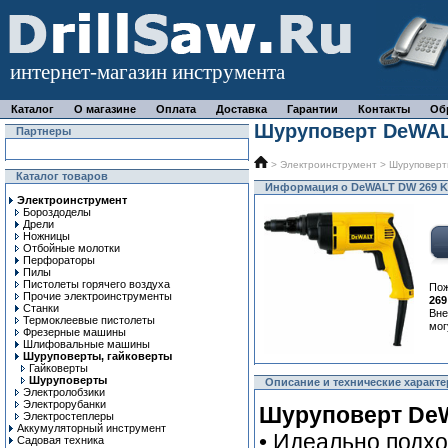
интернет-магазин инструмента
Каталог
О магазине
Оплата
Доставка
Гарантии
Контакты
Об
Шуруповерт DeWAL
Партнеры
>
Электроинструмент
>
Шуруповерт
Каталог товаров
Информация о DeWALT DW 269 K
Электроинструмент
Бороздоделы
Дрели
Ножницы
Отбойные молотки
Перфораторы
Пилы
Пистолеты горячего воздуха
Пож
Прочие электроинструменты
269
Станки
Вне
Термоклеевые пистолеты
мог
Фрезерные машины
Шлифовальные машины
Шуруповерты, гайковерты
Гайковерты
Шуруповерты
Описание и технические характ
Электролобзики
Электрорубанки
Шуруповерт DeW
Электростеплеры
Аккумуляторный инструмент
• Идеально подхо
Садовая техника