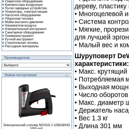
Сварочное оборудование
дереву, пластику
Компрессоры воздушные
Пуско-зарядные устройства
Генераторы, электростанции
• Многоцелевой 
Насосное оборудование
Уборочная техника
• Система контр
Мойки высокого давления
Нагреватели воздуха
• Мягкие, прорез
Измерительный инструмент
Санитарное оборудование
для лучшей эрго
Пневмоинструмент
Ручной инcтрумент
Строительная техника
• Малый вес и к
Расходные материалы
Шуруповерт DeW
Производители
характеристики:
• Макс. крутящий
Новые поступления
• Потребляемая 
• Выходная мощн
• Число оборотов 
• Макс. диаметр 
• Держатель наса
• Вес 1.3 кг
• Длина 301 мм
Электрический степлер NOVUS J-105EADHG
1830 руб.