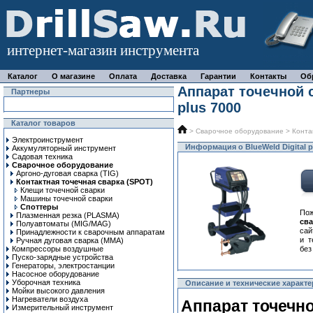
интернет-магазин инструмента
Каталог
О магазине
Оплата
Доставка
Гарантии
Контакты
Об
Аппарат точечной с
Партнеры
plus 7000
Каталог товаров
>
Сварочное оборудование
>
Конта
Электроинструмент
Информация о BlueWeld Digital p
Аккумуляторный инструмент
Садовая техника
Сварочное оборудование
Аргоно-дуговая сварка (TIG)
Контактная точечная сварка (SPOT)
Клещи точечной сварки
Машины точечной сварки
Споттеры
По
Плазменная резка (PLASMA)
сва
Полуавтоматы (MIG/MAG)
сай
Принадлежности к сварочным аппаратам
и т
Ручная дуговая сварка (MMA)
Компрессоры воздушные
без
Пуско-зарядные устройства
Генераторы, электростанции
Насосное оборудование
Уборочная техника
Описание и технические характер
Мойки высокого давления
Нагреватели воздуха
Аппарат точечно
Измерительный инструмент