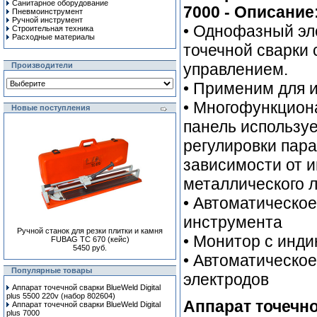
Санитарное оборудование
7000 - Описание
Пневмоинструмент
Ручной инcтрумент
• Однофазный эл
Строительная техника
Расходные материалы
точечной сварки
управлением.
Производители
• Применим для и
• Многофункцион
Новые поступления
панель используе
регулировки пара
зависимости от 
металлического л
• Автоматическо
инструмента
Ручной станок для резки плитки и камня
• Монитор с инди
FUBAG TC 670 (кейс)
5450 руб.
• Автоматическо
Популярные товары
электродов
Аппарат точечной сварки BlueWeld Digital
plus 5500 220v (набор 802604)
Аппарат точечно
Аппарат точечной сварки BlueWeld Digital
plus 7000