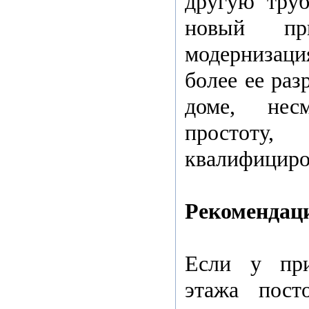
другую труб
новый пр
модернизац
более ее раз
доме, нес
простот
квалифициро
Рекомендац
Если у при
этажа пост