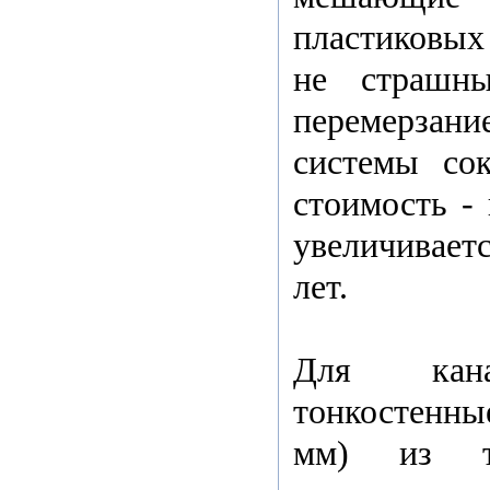
пластиковых 
не страшн
перемерза
системы сок
стоимость -
увеличивает
лет.
Для кана
тонкостенны
мм) из тр