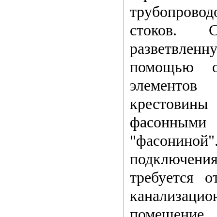
трубопрово
стоков. 
разветвленн
помощью о
элементов
крестовины
фасонным
"фасониной
подключе
требуется 
канализацио
помещени