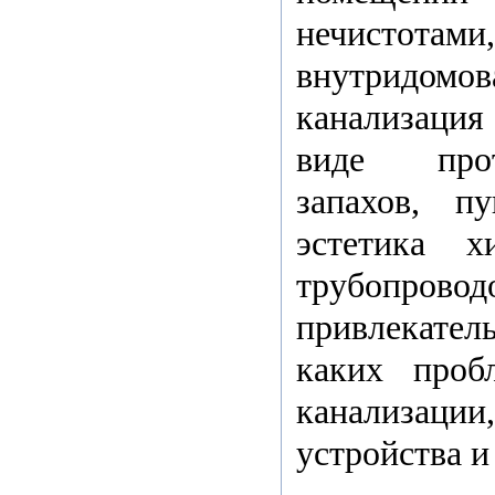
нечистотами,
внутридомов
канализация
виде прот
запахов, 
эстетика х
трубопро
привлекател
каких проб
канализации
устройства и