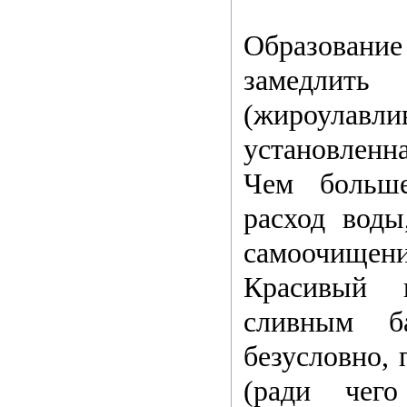
Образован
замедли
(жироулавли
установленн
Чем больше
расход воды
самоочище
Красивый 
сливным б
безусловно, 
(ради чег