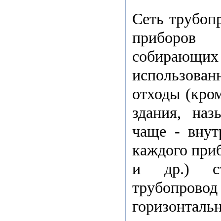
Сеть трубоп
приборов 
собираю
использов
отходы (кро
здания, наз
чаще - внут
каждого приб
и др.) ст
трубопро
горизонталь