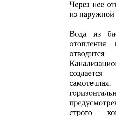
Через нее от
из наружной
Вода из бас
отопления
отводитс
Канализаци
создаетс
самотечная
горизон
предусмотре
строго ко