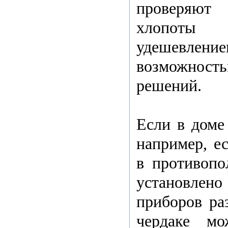
проверяют 
хлопоты 
удешевл
возможност
решений.
Если в доме 
например, е
в противопо
установлен
приборов ра
чердаке мо