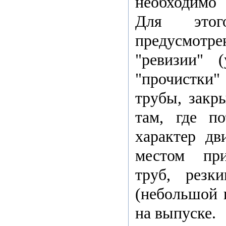
необходимо
Для этог
предусмот
"ревизии" 
"прочистки
трубы, закр
там, где п
характер дв
местом при
труб, резк
(небольшой и
на выпуске.