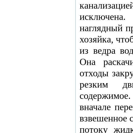
канализацие
исключена.
наглядный п
хозяйка, чт
из ведра во
Она раскач
отходы закру
резким дв
содержимое
вначале пер
взвешенное с
потоку жид