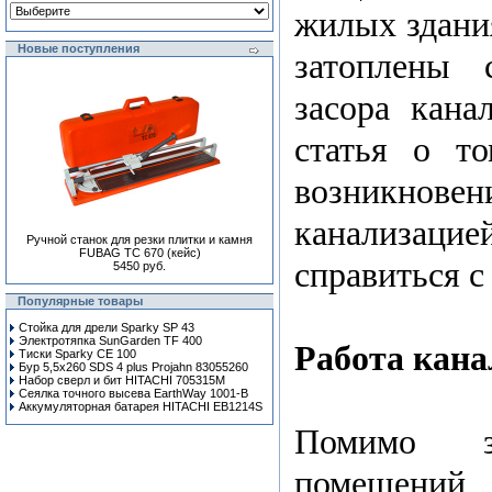
жилых здани
Новые поступления
затоплены 
засора кана
статья о т
возникн
канализаци
Ручной станок для резки плитки и камня
FUBAG TC 670 (кейс)
справиться с
5450 руб.
Популярные товары
Стойка для дрели Sparky SP 43
Электротяпка SunGarden TF 400
Работа кан
Тиски Sparky CE 100
Бур 5,5x260 SDS 4 plus Projahn 83055260
Набор сверл и бит HITACHI 705315M
Сеялка точного высева EarthWay 1001-B
Аккумуляторная батарея HITACHI EB1214S
Помимо за
помещений