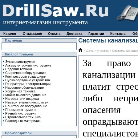
интернет-магазин инструмента
Каталог
О магазине
Оплата
Доставка
Гарантии
Контакты
Об
Системы канализа
Партнеры
>
Дача и участок
> Системы канали
Каталог товаров
За право 
Электроинструмент
Аккумуляторный инструмент
Садовая техника
канализации
Сварочное оборудование
Компрессоры воздушные
Пуско-зарядные устройства
платит стре
Генераторы, электростанции
Насосное оборудование
Уборочная техника
либо непр
Мойки высокого давления
Нагреватели воздуха
Измерительный инструмент
Санитарное оборудование
опасени
Пневмоинструмент
Ручной инcтрумент
Строительная техника
оправдыва
Расходные материалы
специалисто
Производители