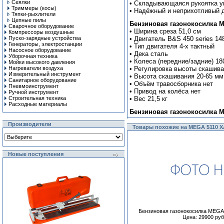
Сеялки
• Складывающаяся рукоятка у
Триммеры (косы)
• Надёжный и неприхотливый д
Тяпки-рыхлители
Цепные пилы
Бензиновая газонокосилка M
Сварочное оборудование
• Ширина среза 51,0 см
Компрессоры воздушные
Пуско-зарядные устройства
• Двигатель B&S 450 series 14
Генераторы, электростанции
• Тип двигателя 4-х тактный
Насосное оборудование
• Дека сталь
Уборочная техника
• Колеса (передние/задние) 18
Мойки высокого давления
Нагреватели воздуха
• Регулировка высоты скашива
Измерительный инструмент
• Высота скашивания 20-65 мм
Санитарное оборудование
• Объём травосборника нет
Пневмоинструмент
• Привод на колёса нет
Ручной инcтрумент
Строительная техника
• Вес 21,5 кг
Расходные материалы
Бензиновая газонокосилка M
Производители
Товары похожие на MEGA 5110 
Новые поступления
Бензиновая газонокосилка MEG
Цена: 29900 руб