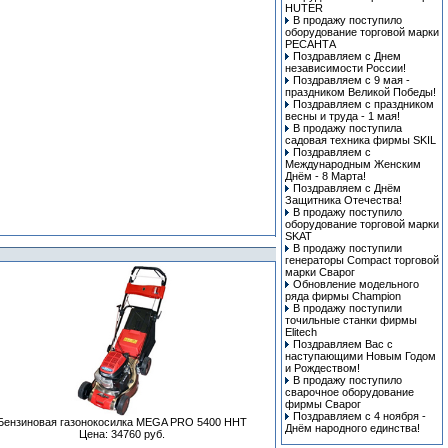
HUTER
В продажу поступило
оборудование торговой марки
РЕСАНТА
Поздравляем с Днем
независимости России!
Поздравляем с 9 мая -
праздником Великой Победы!
Поздравляем с праздником
весны и труда - 1 мая!
В продажу поступила
cадовая техника фирмы SKIL
Поздравляем с
Международным Женским
Днём - 8 Марта!
Поздравляем с Днём
Защитника Отечества!
В продажу поступило
оборудование торговой марки
SKAT
В продажу поступили
генераторы Compact торговой
марки Сварог
Обновление модельного
ряда фирмы Champion
В продажу поступили
точильные станки фирмы
Elitech
Поздравляем Вас с
наступающими Новым Годом
и Рождеством!
В продажу поступило
сварочное оборудование
фирмы Сварог
Поздравляем с 4 ноября -
Бензиновая газонокосилка MEGA PRO 5400 HHT
Днём народного единства!
Цена: 34760 руб.