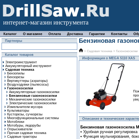
интернет-магазин инструмента
Каталог
О магазине
Оплата
Доставка
Гарантии
Контакты
Об
Бензиновая газоно
Партнеры
>
Садовая техника
>
Газонокосилки
Каталог товаров
Информация о MEGA 5110 XAS
Электроинструмент
Аккумуляторный инструмент
Садовая техника
Бензопилы
Бензорезы
Вертикуттеры (аэраторы)
Воздуходувки (пылесосы)
Газонокосилки
Пож
Аккумуляторные газонокосилки
про
Бензиновые газонокосилки
Механические газонокосилки
уве
Электрические газонокосилки
Измельчители мусора
Культиваторы
Кусторезы, сучкорезы
Многофункциональные системы
Описание и технические характ
Мотоблоки
Мотобуры, ледорубы
Бензиновая газонокосилка M
Опрыскиватели
• Удобная ручная регулировка
Прочая садовая техника
• Функция мульчирования, бок
Садовые тракторы