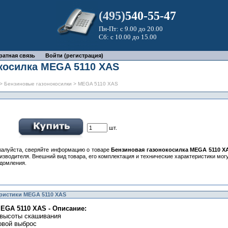
(495)
540-55-47
Пн-Пт: с 9.00 до 20.00
Сб: с 10.00 до 15.00
ратная связь
Войти (регистрация)
косилка MEGA 5110 XAS
>
Бензиновые газонокосилки
> MEGA 5110 XAS
шт.
алуйста, сверяйте информацию о товаре
Бензиновая газонокосилка MEGA 5110 X
изводителя. Внешний вид товара, его комплектация и технические характеристики мо
домления.
еристики MEGA 5110 XAS
EGA 5110 XAS - Описание:
 высоты скашивания
овой выброс