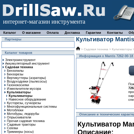
интернет-магазин инструмента
Каталог
О магазине
Оплата
Доставка
Гарантии
Контакты
Об
Культиватор Mantis
Партнеры
>
Садовая техника
>
Культиваторы
Каталог товаров
Информация о Mantis 7262-00-18
Электроинструмент
Аккумуляторный инструмент
Садовая техника
Бензопилы
Бензорезы
Вертикуттеры (аэраторы)
Воздуходувки (пылесосы)
По
Газонокосилки
726
Измельчители мусора
про
Культиваторы
Культиваторы
ха
Навесное оборудование
спе
Кусторезы, сучкорезы
Многофункциональные системы
Мотоблоки
Мотобуры, ледорубы
Описание и технические характер
Опрыскиватели
Прочая садовая техника
Культиватор Mant
Садовые тракторы
Сеялки
Описание:
Триммеры (косы)