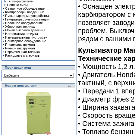
Тяпки-рыхлители
• Оснащен элект
Цепные пилы
Сварочное оборудование
Компрессоры воздушные
карбюратором с к
Пуско-зарядные устройства
Генераторы, электростанции
позволяет заводи
Насосное оборудование
Уборочная техника
проблем. Выключ
Мойки высокого давления
Нагреватели воздуха
рядом с вашими 
Измерительный инструмент
Санитарное оборудование
Пневмоинструмент
Ручной инcтрумент
Культиватор Mant
Строительная техника
Расходные материалы
Технические хар
• Мощность 1,2 л.
Производители
• Двигатель Hond
тактный, с верх
Новые поступления
• Передачи 1 впе
• Диаметр фрез 
• Ширина захват
• Скорость враще
• Система зажига
• Топливо бензин