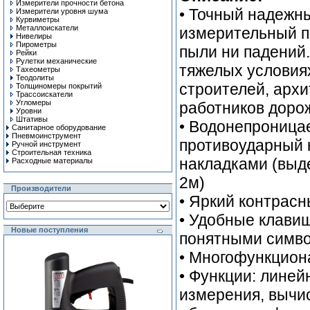
Измерители прочности бетона
• Точный надеж
Измерители уровня шума
Курвиметры
Металлоискатели
измерительный пр
Нивелиры
Пирометры
пыли ни падений.
Рейки
Рулетки механические
тяжелых условия
Тахеометры
Теодолиты
строителей, архи
Толщиномеры покрытий
Трассоискатели
Угломеры
работников доро
Уровни
Штативы
• Водонепроница
Санитарное оборудование
Пневмоинструмент
противоударный 
Ручной инcтрумент
Строительная техника
накладками (выд
Расходные материалы
2м)
Производители
• Яркий контрасн
• Удобные клави
Новые поступления
понятными симв
• Многофункцион
• Функции: лине
измерения, вычи