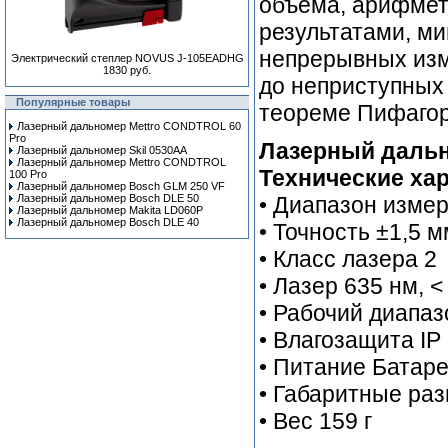
объема, арифмет
результатами, м
непрерывных изм
Электрический степлер NOVUS J-105EADHG
1830 руб.
до неприступных 
Популярные товары
теореме Пифаго
Лазерный дальномер Mettro CONDTROL 60
Pro
Лазерный дальн
Лазерный дальномер Skil 0530AA
Лазерный дальномер Mettro CONDTROL
Технические хар
100 Pro
Лазерный дальномер Bosch GLM 250 VF
Лазерный дальномер Bosch DLE 50
• Диапазон измер
Лазерный дальномер Makita LD060P
Лазерный дальномер Bosch DLE 40
• Точность ±1,5 м
• Класс лазера 2
• Лазер 635 нм, <
• Рабочий диапаз
• Влагозащита IP
• Питание Батар
• Габаритные ра
• Вес 159 г