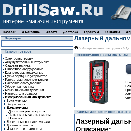
интернет-магазин инструмента
Каталог
О магазине
Оплата
Доставка
Гарантии
Контакты
Об
Лазерный дальноме
Партнеры
>
Измерительный инструмент
>
Да
Каталог товаров
Информация о Leica DISTO DXT
Электроинструмент
Аккумуляторный инструмент
Садовая техника
Сварочное оборудование
Компрессоры воздушные
Пуско-зарядные устройства
Генераторы, электростанции
Пож
Насосное оборудование
Le
Уборочная техника
про
Мойки высокого давления
Нагреватели воздуха
ха
Измерительный инструмент
спе
Вехи мерные
Видеоскопы
Дальномеры
Дальномеры лазерные
Описание и технические характе
Дальномеры ультразвуковые
Прицелы
Лазерный дальн
Детекторы проводки, металла
Дорожные колеса
Описание:
Измерители влажности