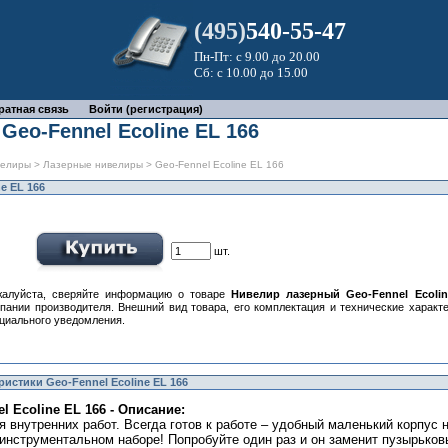
(495)
540-55-47
Пн-Пт: с 9.00 до 20.00
Сб: с 10.00 до 15.00
ратная связь
Войти (регистрация)
Geo-Fennel Ecoline EL 166
велиры
>
Лазерные нивелиры
> Geo-Fennel Ecoline EL 166
e EL 166
шт.
алуйста, сверяйте информацию о товаре
Нивелир лазерный Geo-Fennel Ecolin
пании производителя. Внешний вид товара, его комплектация и технические характ
циального уведомления.
истики Geo-Fennel Ecoline EL 166
 Ecoline EL 166 - Описание:
 внутренних работ. Всегда готов к работе – удобный маленький корпус
инструментальном наборе! Попробуйте один раз и он заменит пузырьков