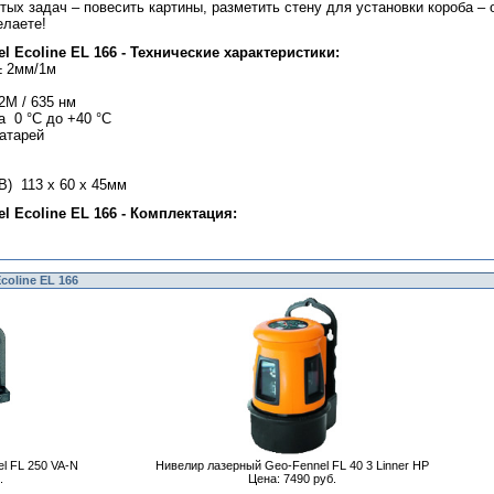
тых задач – повесить картины, разметить стену для установки короба –
елаете!
 Ecoline EL 166 - Технические характеристики:
± 2мм/1м
2М / 635 нм
а 0 °C до +40 °C
батарей
В) 113 x 60 x 45мм
 Ecoline EL 166 - Комплектация:
coline EL 166
l FL 250 VA-N
Нивелир лазерный Geo-Fennel FL 40 3 Linner HP
.
Цена: 7490 руб.