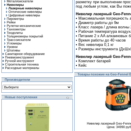
Металлоискатели
разметку при выполнении прос
Нивелиры
под любым углом, как Вы пож
Лазерные нивелиры
Оптические нивелиры
Нивелир лазерный Geo-Fennel
Цифровые нивелиры
• Максимальная погрешность 
Пирометры
Рейки
• Диаметр работы до 9м
Рулетки механические
• Класс лазера / длина волны 
Тахеометры
• Рабочая температура воздух
Теодолиты
• Питание 2 x AA алкаиновых 
Толщиномеры покрытий
Трассоискатели
• Время работы до 40 часов
Угломеры
• Вес нивелира 0,1 кг
Уровни
• Размеры инструмента (ДхШх
Штативы
Санитарное оборудование
Нивелир лазерный Geo-Fennel
Пневмоинструмент
• Комплект батарей
Ручной инcтрумент
Строительная техника
• Кейс
Расходные материалы
Товары похожие на Geo-Fennel E
Производители
Новые поступления
Нивелир лазерный Geo-Fenne
Цена: 34990 руб