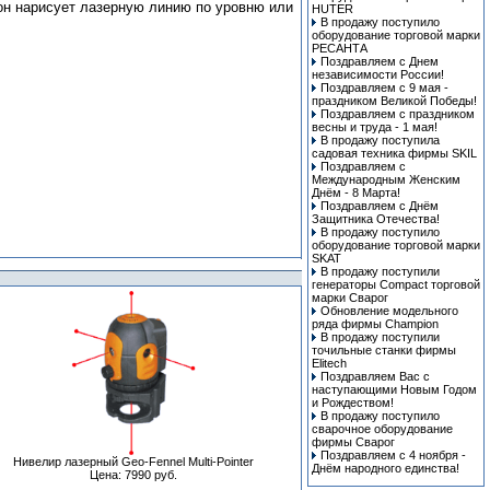
 он нарисует лазерную линию по уровню или
HUTER
В продажу поступило
оборудование торговой марки
РЕСАНТА
Поздравляем с Днем
независимости России!
Поздравляем с 9 мая -
праздником Великой Победы!
Поздравляем с праздником
весны и труда - 1 мая!
В продажу поступила
cадовая техника фирмы SKIL
Поздравляем с
Международным Женским
Днём - 8 Марта!
Поздравляем с Днём
Защитника Отечества!
В продажу поступило
оборудование торговой марки
SKAT
В продажу поступили
генераторы Compact торговой
марки Сварог
Обновление модельного
ряда фирмы Champion
В продажу поступили
точильные станки фирмы
Elitech
Поздравляем Вас с
наступающими Новым Годом
и Рождеством!
В продажу поступило
сварочное оборудование
фирмы Сварог
Поздравляем с 4 ноября -
Нивелир лазерный Geo-Fennel Multi-Pointer
Днём народного единства!
Цена: 7990 руб.