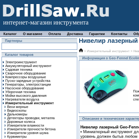
интернет-магазин инструмента
Каталог
О магазине
Оплата
Доставка
Гарантии
Контакты
Об
Нивелир лазерный 
Партнеры
>
Измерительный инструмент
>
Ни
Каталог товаров
Информация о Geo-Fennel Ecolin
Электроинструмент
Аккумуляторный инструмент
Садовая техника
Сварочное оборудование
Компрессоры воздушные
Пуско-зарядные устройства
Генераторы, электростанции
Насосное оборудование
Пож
Уборочная техника
ком
Мойки высокого давления
Нагреватели воздуха
спе
Измерительный инструмент
Вехи мерные
Видеоскопы
Дальномеры
Детекторы проводки, металла
Описание и технические характер
Дорожные колеса
Измерители влажности
Нивелир лазерный Geo-Fennel
Измерители прочности бетона
• Миниатюрный инструмент для
Измерители уровня шума
уровень должен бытьв любом 
Курвиметры